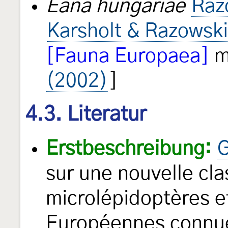
Eana hungariae
Raz
Karsholt & Razowsk
[Fauna Europaea]
m
(2002)
]
4.3. Literatur
Erstbeschreibung:
G
sur une nouvelle cla
microlépidoptères e
Européennes connue