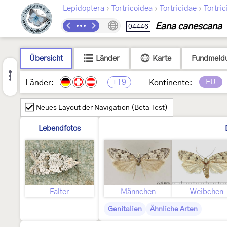
›
›
›
Lepidoptera
Tortricoidea
Tortricidae
Tortric
Eana canescana
04446
Übersicht
Länder
Karte
Fundmeld
+19
EU
Länder:
Kontinente:
Neues Layout der Navigation (Beta Test)
Lebendfotos
Falter
Männchen
Weibchen
Genitalien
Ähnliche Arten