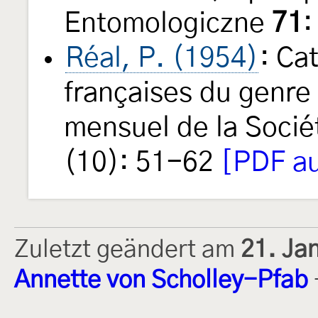
Entomologiczne
71
:
Réal, P. (1954)
: Ca
françaises du genre
mensuel de la Socié
(10): 51-62
[PDF au
Zuletzt geändert am
21. Ja
Annette von Scholley-Pfab