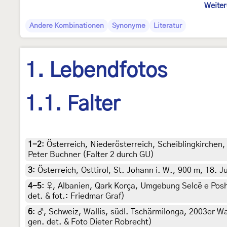
Weiter
Andere Kombinationen
Synonyme
Literatur
1. Lebendfotos
1.1. Falter
1-2
:
Österreich, Niederösterreich, Scheiblingkirchen,
Peter Buchner (Falter 2 durch GU)
3
:
Österreich, Osttirol, St. Johann i. W., 900 m, 18. J
4-5
:
♀, Albanien, Qark Korça, Umgebung Selcë e Posh
det. & fot.: Friedmar Graf)
6
:
♂, Schweiz, Wallis, südl. Tschärmilonga, 2003er Wa
gen. det. & Foto Dieter Robrecht)