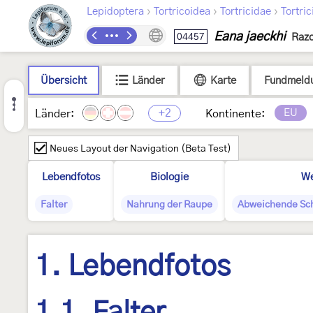
›
›
›
Lepidoptera
Tortricoidea
Tortricidae
Tortric
Eana jaeckhi
04457
Razo
Übersicht
Länder
Karte
Fundmeld
+2
EU
Länder:
Kontinente:
Neues Layout der Navigation (Beta Test)
Lebendfotos
Biologie
We
Falter
Nahrung der Raupe
Abweichende Sc
1. Lebendfotos