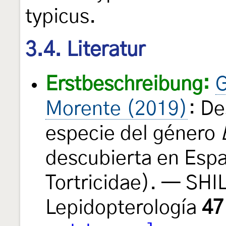
typicus.
3.4. Literatur
Erstbeschreibung:
G
Morente (2019)
: De
especie del género
descubierta en Espa
Tortricidae). — SHI
Lepidopterología
47