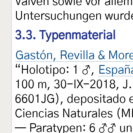
Valven sowie vor alle
Untersuchungen wurd
3.3. Typenmaterial
Gastón, Revilla & Mor
“Holotipo: 1 ♂,
Españ
100 m, 30-IX-2018, J. 
6601JG), depositado 
Ciencias Naturales (
— Paratypen: 6 ♂♂ und