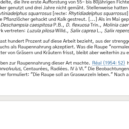
delte, die ihre erste Aufforstung von 55- bis 80jährigen Ficht
er genutzt und drei Jahre nicht gemäht. Stellenweise hatten
tiniadelphus squarrosus
[recte:
Rhytidiadelphus squarrosus
]
 Pflanzlöcher gehackt und Kalk gestreut. [...] Als im Mai gep
(
Deschampsia caespitosa
P.B.,
D. flexuosa
Trin.,
Molinia caer
rk vertreten:
Luzula pilosa
Willd.,
Salix caprea
L.,
Salix repen
u fast hundert Prozent auf diese Arbeit bezieht, aus der stre
uchs als Raupennahrung akzeptiert. Was die Raupe "normalerwe
ter von Gräsern und Kräutern frisst, bleibt aber weiterhin zu 
gaben zur Raupennahrung dieser Art machte.
Réal (1954: 52)
h
nvolvulus
, Centaurées, Radiées. IV à VI." Die Beobachtungen
her formuliert: "Die Raupe soll an Graswurzeln leben." Nach a