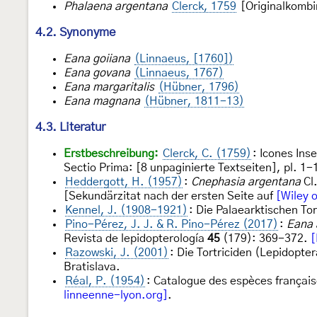
Phalaena argentana
Clerck, 1759
[Originalkombi
4.2. Synonyme
Eana goiiana
(Linnaeus, [1760])
Eana govana
(Linnaeus, 1767)
Eana margaritalis
(Hübner, 1796)
Eana magnana
(Hübner, 1811-13)
4.3. Literatur
Erstbeschreibung:
Clerck, C. (1759)
: Icones Ins
Sectio Prima: [8 unpaginierte Textseiten], pl. 1-
Heddergott, H. (1957)
:
Cnephasia argentana
Cl.
[Sekundärzitat nach der ersten Seite auf
[Wiley o
Kennel, J. (1908-1921)
: Die Palaearktischen To
Pino-Pérez, J. J. & R. Pino-Pérez (2017)
:
Eana 
Revista de lepidopterología
45
(179): 369-372.
[
Razowski, J. (2001)
: Die Tortriciden (Lepidopt
Bratislava.
Réal, P. (1954)
: Catalogue des espèces françai
linneenne-lyon.org]
.