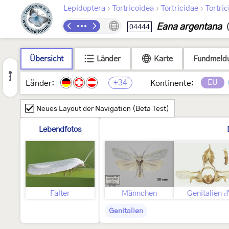
›
›
›
Lepidoptera
Tortricoidea
Tortricidae
Tortric
Eana argentana
04444
Übersicht
Länder
Karte
Fundmeld
+34
EU
Länder:
Kontinente:
Neues Layout der Navigation (Beta Test)
Lebendfotos
Falter
Männchen
Genitalien 
Genitalien