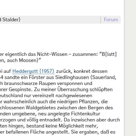
d Stalder)
Forum
er eigentlich das Nicht-Wissen - zusammen: "B[latt]
n, auch Moosen)"
i auf
Heddergott (1957)
zurück, konkret dessen
954 sandte ein Förster aus Siedlinghausen (Sauerland,
urch braunschwarze Raupen versponnen und
ihrer Gespinste. Zu meiner Überraschung schlüpften
deutschland nur vereinzelt nachgewiesenen
r wahrscheinlich auch die niedrigen Pflanzen, die
schlossenen Waldgebietes zwischen den Bergen des
änden umgebene, neu angelegte Fichtenkultur
zogen und völlig entnadelt. Da inzwischen aber durch
ten hingen, bestand keine Möglichkeit mehr,
 befallenen Fläche angestellt. Sie ergaben, daß es