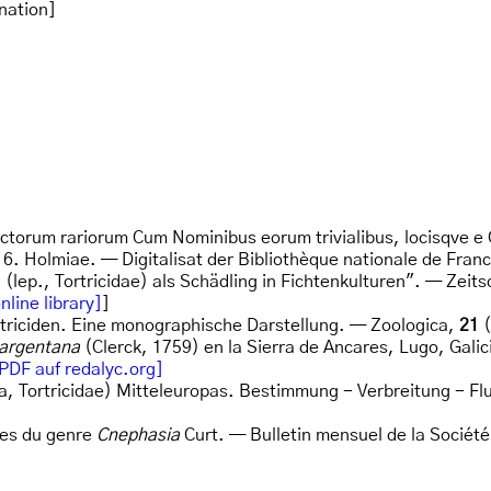
nation]
ectorum rariorum Cum Nominibus eorum trivialibus, locisqve e 
16. Holmiae. — Digitalisat der Bibliothèque nationale de Fran
 (lep., Tortricidae) als Schädling in Fichtenkulturen". — Zei
nline library]
]
rtriciden. Eine monographische Darstellung. — Zoologica,
21
(
argentana
(Clerck, 1759) en la Sierra de Ancares, Lugo, Gali
PDF auf redalyc.org]
era, Tortricidae) Mitteleuropas. Bestimmung - Verbreitung - 
ses du genre
Cnephasia
Curt. — Bulletin mensuel de la Sociét