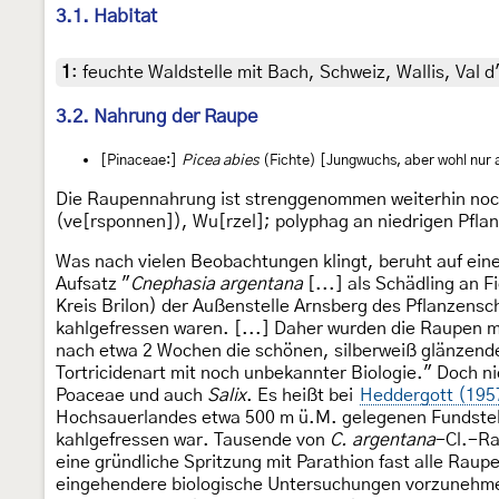
3.1. Habitat
1
:
feuchte Waldstelle mit Bach, Schweiz, Wallis, Val d'
3.2. Nahrung der Raupe
[Pinaceae:]
Picea abies
(Fichte) [Jungwuchs, aber wohl nur
Die Raupennahrung ist strenggenommen weiterhin noc
(ve[rsponnen]), Wu[rzel]; polyphag an niedrigen Pfl
Was nach vielen Beobachtungen klingt, beruht auf ein
Aufsatz "
Cnephasia argentana
[...] als Schädling an F
Kreis Brilon) der Außenstelle Arnsberg des Pflanzen
kahlgefressen waren. [...] Daher wurden die Raupen mi
nach etwa 2 Wochen die schönen, silberweiß glänzend
Tortricidenart mit noch unbekannter Biologie." Doch ni
Poaceae und auch
Salix
. Es heißt bei
Heddergott (195
Hochsauerlandes etwa 500 m ü.M. gelegenen Fundstell
kahlgefressen war. Tausende von
C. argentana
-Cl.-Ra
eine gründliche Spritzung mit Parathion fast alle Ra
eingehendere biologische Untersuchungen vorzunehmen.