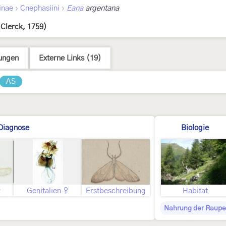
›
›
inae
Cnephasiini
Eana
argentana
(Clerck, 1759)
ungen
Externe Links (19)
AS
Diagnose
Biologie
♂
Genitalien ♀
Erstbeschreibung
Habitat
Nahrung der Raupe