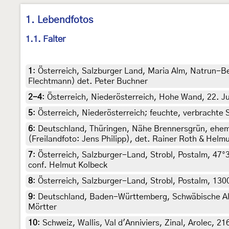
1. Lebendfotos
1.1. Falter
1
:
Österreich, Salzburger Land, Maria Alm, Natrun-Be
Flechtmann) det. Peter Buchner
2-4
:
Österreich, Niederösterreich, Hohe Wand, 22. Ju
5
:
Österreich, Niederösterreich; feuchte, verbrachte
6
:
Deutschland, Thüringen, Nähe Brennersgrün, ehema
(Freilandfoto: Jens Philipp), det. Rainer Roth & Helm
7
:
Österreich, Salzburger-Land, Strobl, Postalm, 47°
conf. Helmut Kolbeck
8
:
Österreich, Salzburger-Land, Strobl, Postalm, 1300
9
:
Deutschland, Baden-Württemberg, Schwäbische Alb, 
Mörtter
10
:
Schweiz, Wallis, Val d'Anniviers, Zinal, Arolec, 