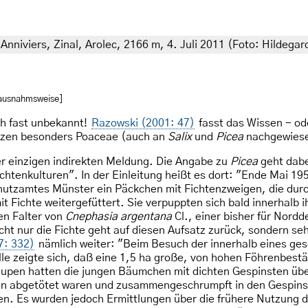
Anniviers, Zinal, Arolec, 2166 m, 4. Juli 2011 (Foto: Hildegar
 ausnahmsweise]
h fast unbekannt!
Razowski (2001: 47)
fasst das Wissen - od
anzen besonders Poaceae (auch an
Salix
und
Picea
nachgewiese
er einzigen indirekten Meldung. Die Angabe zu
Picea
geht dabe
ichtenkulturen". In der Einleitung heißt es dort: "Ende Mai 1
schutzamtes Münster ein Päckchen mit Fichtenzweigen, die d
t Fichte weitergefüttert. Sie verpuppten sich bald innerhalb 
en Falter von
Cnephasia argentana
Cl., einer bisher für Nord
cht nur die Fichte geht auf diesen Aufsatz zurück, sondern seh
7: 332)
nämlich weiter: "Beim Besuch der innerhalb eines ge
e zeigte sich, daß eine 1,5 ha große, von hohen Föhrenbest
upen hatten die jungen Bäumchen mit dichten Gespinsten über
upen abgetötet waren und zusammengeschrumpft in den Gespins
 Es wurden jedoch Ermittlungen über die frühere Nutzung der