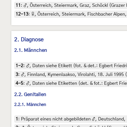
11
:
♂, Österreich, Steiermark, Graz, Schöckl (Grazer 
12-13
:
♀, Österreich, Steiermark, Fischbacher Alpen,
2. Diagnose
2.1. Männchen
1-2
:
♂, Daten siehe Etikett (fot. & det.: Egbert Fried
3
:
♂, Finnland, Kymenlaakso, Virolahti, 18. Juli 1995 (f
4-5
:
♂, Daten siehe Etiketten (det. & fot.: Egbert Fri
2.2. Genitalien
2.2.1. Männchen
1
:
Präparat eines nicht abgebildeten ♂, Deutschland, 