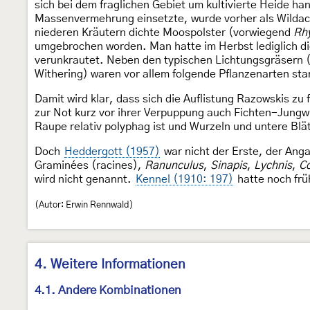
sich bei dem fraglichen Gebiet um kultivierte Heide han
Massenvermehrung einsetzte, wurde vorher als Wildack
niederen Kräutern dichte Moospolster (vorwiegend
Rhy
umgebrochen worden. Man hatte im Herbst lediglich die
verunkrautet. Neben den typischen Lichtungsgräsern 
Withering) waren vor allem folgende Pflanzenarten sta
Damit wird klar, dass sich die Auflistung Razowskis z
zur Not kurz vor ihrer Verpuppung auch Fichten-Jungw
Raupe relativ polyphag ist und Wurzeln und untere Blät
Doch
Heddergott (1957)
war nicht der Erste, der An
Graminées (racines),
Ranunculus
,
Sinapis
,
Lychnis
,
Co
wird nicht genannt.
Kennel (1910: 197)
hatte noch frü
(Autor: Erwin Rennwald)
4. Weitere Informationen
4.1. Andere Kombinationen