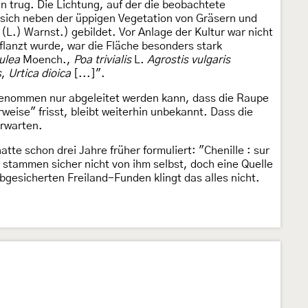
en trug. Die Lichtung, auf der die beobachtete
 sich neben der üppigen Vegetation von Gräsern und
 (L.) Warnst.) gebildet. Vor Anlage der Kultur war nicht
flanzt wurde, war die Fläche besonders stark
ulea
Moench.,
Poa trivialis
L.
Agrostis vulgaris
s
,
Urtica dioica
[...]".
nggenommen nur abgeleitet werden kann, dass die Raupe
ise" frisst, bleibt weiterhin unbekannt. Dass die
erwarten.
atte schon drei Jahre früher formuliert: "Chenille : sur
 stammen sicher nicht von ihm selbst, doch eine Quelle
bgesicherten Freiland-Funden klingt das alles nicht.