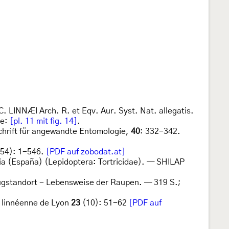
C. LINNÆI Arch. R. et Eqv. Aur. Syst. Nat. allegatis.
ce:
[pl. 11 mit fig. 14]
.
tschrift für angewandte Entomologie,
40
: 332-342.
54): 1-546.
[PDF auf zobodat.at]
cia (España) (Lepidoptera: Tortricidae). — SHILAP
Flugstandort - Lebensweise der Raupen. — 319 S.;
é linnéenne de Lyon
23
(10): 51-62
[PDF auf