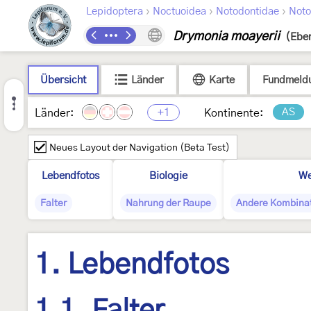
›
›
›
Lepidoptera
Noctuoidea
Notodontidae
Noto
Drymonia moayerii
(Eber
Übersicht
Länder
Karte
Fundmeld
+1
AS
Länder:
Kontinente:
Neues Layout der Navigation (Beta Test)
Lebendfotos
Biologie
We
Falter
Nahrung der Raupe
Andere Kombina
1. Lebendfotos