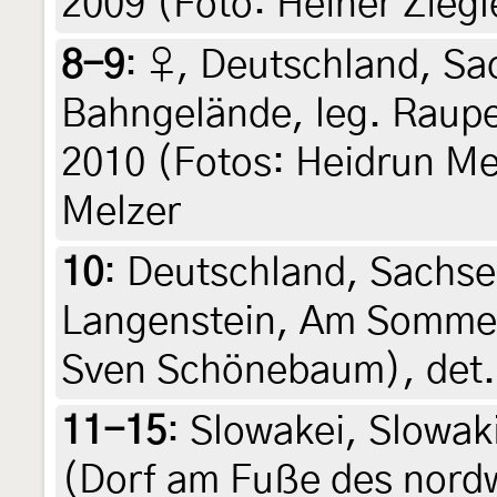
2009 (Foto: Heiner Ziegle
8-9
:
♀, Deutschland, Sa
Bahngelände, leg. Raupe 2
2010 (Fotos: Heidrun Mel
Melzer
10
:
Deutschland, Sachse
Langenstein, Am Sommerb
Sven Schönebaum), det. 
11-15
:
Slowakei, Slowaki
(Dorf am Fuße des nord