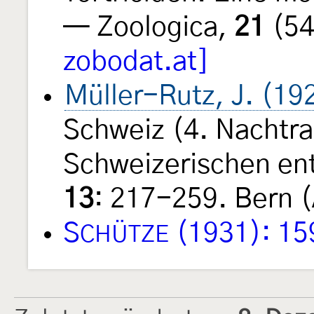
— Zoologica,
21
(54
zobodat.at]
Müller-Rutz, J. (19
Schweiz (4. Nachtra
Schweizerischen en
13
: 217-259. Bern (
S
(1931): 15
CHÜTZE