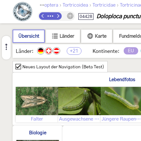
›
›
›
Lepidoptera
Tortricoidea
Tortricidae
Tortricina
Doloploca punctu
04428
Übersicht
Länder
Karte
Fundmeld
+21
EU
Länder:
Kontinente:
Neues Layout der Navigation (Beta Test)
Lebendfotos
Falter
Ausgewachsene Raupe
Jüngere Raupenstadien
Biologie