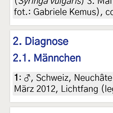
(
Syringa vulgaris
) 3. Mai
fot.: Gabriele Kemus), 
2. Diagnose
2.1. Männchen
1
:
♂, Schweiz, Neuchâtel
März 2012, Lichtfang (le