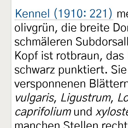
Kennel (1910: 221)
me
olivgrün, die breite Do
schmäleren Subdorsall
Kopf ist rotbraun, das
schwarz punktiert. Sie
versponnenen Blätter
vulgaris
,
Ligustrum
,
Lo
caprifolium
und
xylos
manchen Stellen recht