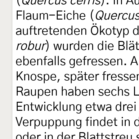
(
Quercus cerris
). In 
Flaum-Eiche (
Quercus
auftretenden Ökotyp de
robur
) wurden die Blä
ebenfalls gefressen. A
Knospe, später fressen
Raupen haben sechs L
Entwicklung etwa drei
Verpuppung findet in 
oder in der Blattstreu