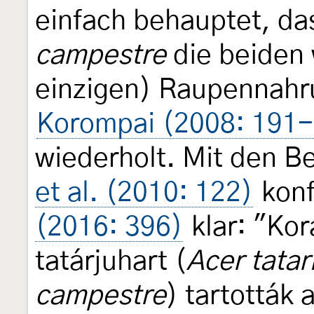
einfach behauptet, d
campestre
die beiden 
einzigen) Raupennahr
Korompai (2008: 191
wiederholt. Mit den 
et al. (2010: 122)
konf
(2016: 396)
klar: "Ko
tatárjuhart (
Acer tata
campestre
) tartották 