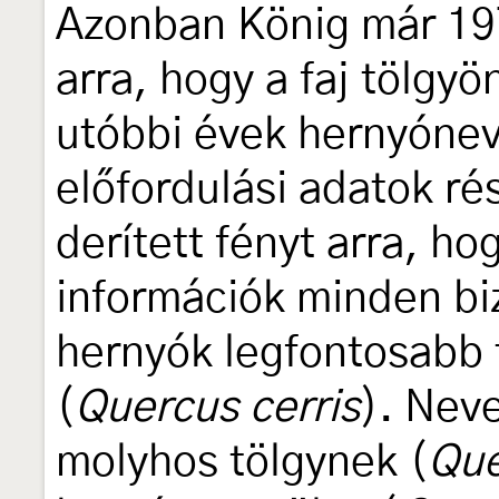
Azonban König már 197
arra, hogy a faj tölgyö
utóbbi évek hernyóneve
előfordulási adatok r
derített fényt arra, h
információk minden bi
hernyók legfontosabb 
(
Quercus cerris
). Neve
molyhos tölgynek (
Que