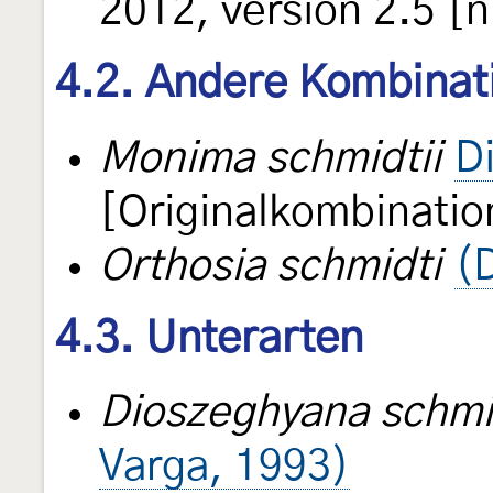
2012, version 2.5 [
4.2. Andere Kombinat
Monima schmidtii
D
[Originalkombinatio
Orthosia schmidti
(
4.3. Unterarten
Dioszeghyana schmid
Varga, 1993)