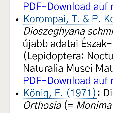
PDF-Download auf r
Korompai, T. & P. 
Dioszeghyana schmi
újabb adatai Észak
(Lepidoptera: Noctu
Naturalia Musei Mat
PDF-Download auf r
König, F. (1971)
: D
Orthosia
(=
Monima