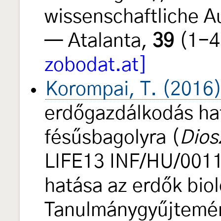
wissenschaftliche A
— Atalanta,
39
(1-4
zobodat.at]
Korompai, T. (2016
erdőgazdálkodás ha
fésűsbagolyra (
Dios
LIFE13 INF/HU/0011
hatása az erdők biol
Tanulmánygyűjtem