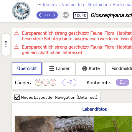
›
›
›
Lepidoptera
Noctuoidea
Noctuidae
Hadenina
Dioszeghyana sch
10040
Europarechtlich streng geschützt: Fauna-Flora-Habitat-
besondere Schutzgebiete ausgewiesen werden müssen
Europarechtlich streng geschützt: Fauna-Flora-Habitat
gemeinschaftlichem Interesse)
Übersicht
Länder
Karte
Fundmeld
+7
EU
Länder:
Kontinente:
Neues Layout der Navigation (Beta Test)
Lebendfotos