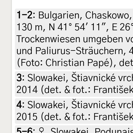
1-2
:
Bulgarien, Chaskowo
130 m, N 41° 54' 11", E 26
Trockenwiesen umgeben v
und Paliurus-Sträuchern, 4
(Foto: Christian Papé), de
3
:
Slowakei, Štiavnické vrc
2014 (det. & fot.: Františe
4
:
Slowakei, Štiavnické vrc
2015 (det. & fot.: Františe
5-6
:
♀, Slowakei, Podunaj