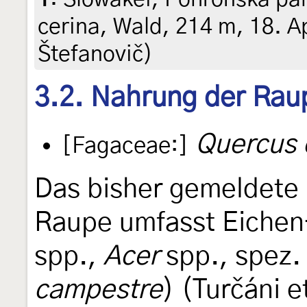
cerina, Wald, 214 m, 18. Ap
Štefanovič)
3.2. Nahrung der Rau
Quercus 
[Fagaceae:]
Das bisher gemeldete
Raupe umfasst Eichen
spp.,
Acer
spp., spez
campestre
) (Turčáni e