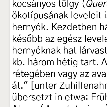
kocsányos tölgy (
Quer
ökotípusának leveleit i
hernyók. Kezdetben h
később az egész levele
hernyóknak hat lárvas
kb. három hétig tart. 
rétegében vagy az avar
át." [unter Zuhilfen
übersetzt in etwa: Frü