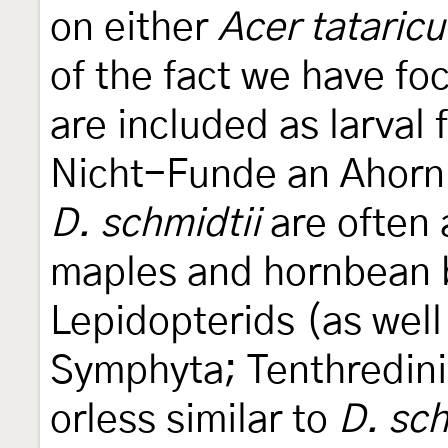
on either
Acer tataric
of the fact we have fo
are included as larval 
Nicht-Funde an Ahorn 
D. schmidtii
are often
maples and hornbean b
Lepidopterids (as well
Symphyta; Tenthredini
orless similar to
D. sch