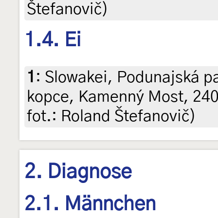
Štefanovič)
1.4. Ei
1
:
Slowakei, Podunajská pa
kopce, Kamenný Most, 240 
fot.: Roland Štefanovič)
2. Diagnose
2.1. Männchen