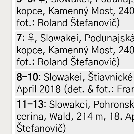
kopce, Kamenný Most, 240 
fot.: Roland Štefanovič)
7
:
♀, Slowakei, Podunajská
kopce, Kamenný Most, 240 
fot.: Roland Štefanovič)
8-10
:
Slowakei, Štiavnické
April 2018 (det. & fot.: Fra
11-13
:
Slowakei, Pohrons
cerina, Wald, 214 m, 18. Ap
Štefanovič)