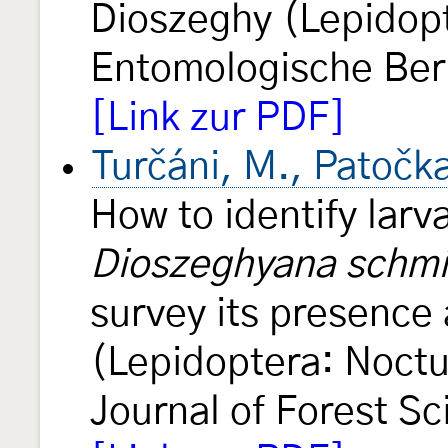
Dioszeghy (Lepidop
Entomologische Ber
[Link zur PDF]
Turčáni, M., Patočka
How to identify larv
Dioszeghyana schmi
survey its presenc
(Lepidoptera: Noctu
Journal of Forest S