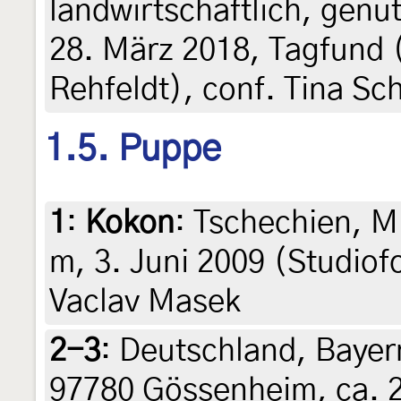
landwirtschaftlich, genu
28. März 2018, Tagfund (
Rehfeldt), conf. Tina Sc
1.5. Puppe
1
:
Kokon
: Tschechien, M
m, 3. Juni 2009 (Studiof
Vaclav Masek
2-3
:
Deutschland, Bayern
97780 Gössenheim, ca. 2