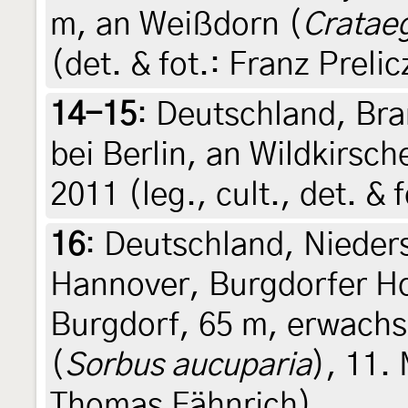
m, an Weißdorn (
Cratae
(det. & fot.: Franz Prelic
14-15
:
Deutschland, Br
bei Berlin, an Wildkirsch
2011 (leg., cult., det. &
16
:
Deutschland, Nieder
Hannover, Burgdorfer Ho
Burgdorf, 65 m, erwach
(
Sorbus aucuparia
), 11. 
Thomas Fähnrich)