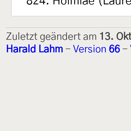
824. Holmiae (Laure
Zuletzt geändert am
13. Ok
Harald Lahm
-
Version
66
-