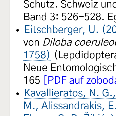
Schutz. Schweiz un
Band 3: 526-528. Eg
Eitschberger, U. (2
von
Diloba coeruleo
1758)
(Lepdidoptera
Neue Entomologisc
165
[PDF auf zoboda
Kavallieratos, N. G.
M., Alissandrakis, E