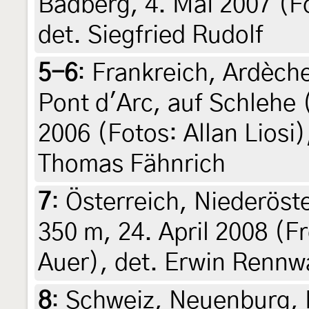
Badberg, 4. Mai 2007 (Fo
det. Siegfried Rudolf
5-6
:
Frankreich, Ardèche,
Pont d'Arc, auf Schlehe 
2006 (Fotos: Allan Liosi),
Thomas Fähnrich
7
:
Österreich, Niederöst
350 m, 24. April 2008 (F
Auer), det. Erwin Rennw
8
:
Schweiz, Neuenburg, 