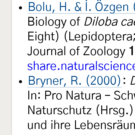
Bolu, H. & İ. Özgen
Biology of
Diloba ca
Eight) (Lepidoptera
Journal of Zoology
1
share.naturalscienc
Bryner, R. (2000)
:
D
In: Pro Natura – Sc
Naturschutz (Hrsg.)
und ihre Lebensräu