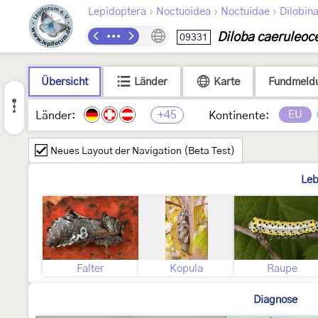
›
›
›
Lepidoptera
Noctuoidea
Noctuidae
Dilobin
Diloba caeruleoc
09331
Übersicht
Länder
Karte
Fundmeld
+45
EU
Länder:
Kontinente:
Neues Layout der Navigation (Beta Test)
Leb
Falter
Kopula
Raupe
Diagnose