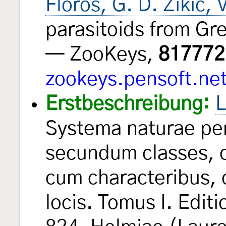
Floros, G. D. Žikić, 
parasitoids from Gr
— ZooKeys,
817772
zookeys.pensoft.ne
Erstbeschreibung:
L
Systema naturae per
secundum classes, o
cum characteribus, d
locis. Tomus I. Edit