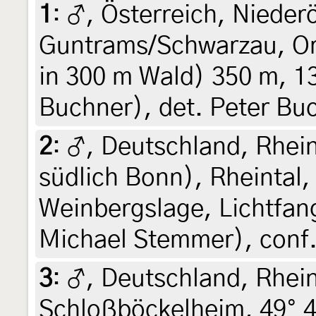
1
:
♂, Österreich, Niederö
Guntrams/Schwarzau, Or
in 300 m Wald) 350 m, 13
Buchner), det. Peter Bu
2
:
♂, Deutschland, Rhein
südlich Bonn), Rheintal
Weinbergslage, Lichtfang
Michael Stemmer), conf.
3
:
♂, Deutschland, Rhein
Schloßböckelheim, 49° 47