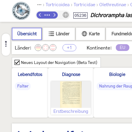
›
›
›
›
Lepidoptera
Tortricoidea
Tortricidae
Olethreutinae
Dichrorampha las
05236
Übersicht
Länder
Karte
Fundmeld
+1
EU
Länder:
Kontinente:
Neues Layout der Navigation (Beta Test)
Lebendfotos
Diagnose
Biologie
Falter
Nahrung der Rau
Erstbeschreibung