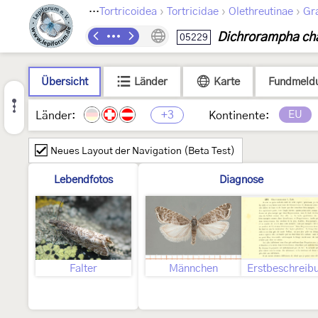
›
›
›
›
Lepidoptera
Tortricoidea
Tortricidae
Olethreutinae
Gra
Dichrorampha ch
05229
Übersicht
Länder
Karte
Fundmeld
+3
EU
Länder:
Kontinente:
Neues Layout der Navigation (Beta Test)
Lebendfotos
Diagnose
Falter
Männchen
Erstbeschreib