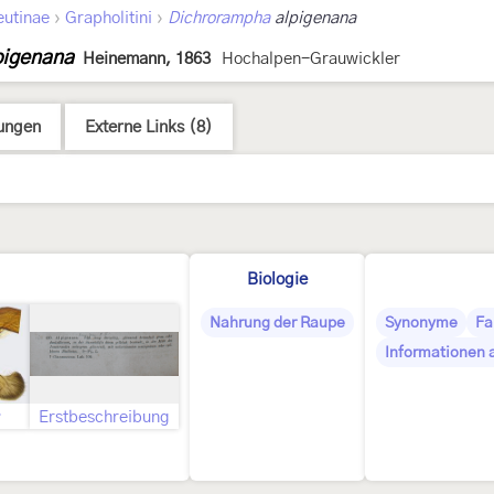
›
›
eutinae
Grapholitini
Dichrorampha
alpigenana
pigenana
Heinemann, 1863
Hochalpen-Grauwickler
ungen
Externe Links (8)
Biologie
Nahrung der Raupe
Synonyme
Fa
Informationen 
♂
Erstbeschreibung