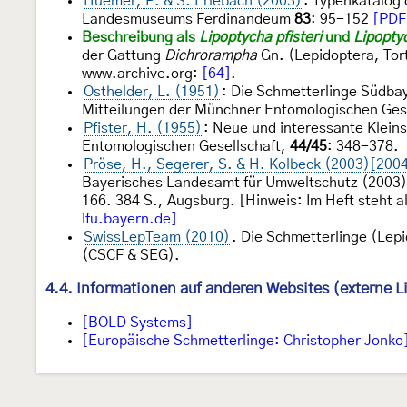
Huemer, P. & S. Erlebach (2003)
: Typenkatalog
Landesmuseums Ferdinandeum
83
: 95-152
[PDF
Beschreibung als
Lipoptycha pfisteri
und
Lipopty
der Gattung
Dichrorampha
Gn. (Lepidoptera, Tor
www.archive.org:
[64]
.
Osthelder, L. (1951)
: Die Schmetterlinge Südbaye
Mitteilungen der Münchner Entomologischen Gesel
Pfister, H. (1955)
: Neue und interessante Klein
Entomologischen Gesellschaft,
44/45
: 348-378.
Pröse, H., Segerer, S. & H. Kolbeck (2003)[200
Bayerisches Landesamt für Umweltschutz (2003)[
166. 384 S., Augsburg. [Hinweis: Im Heft steht al
lfu.bayern.de]
SwissLepTeam (2010)
. Die Schmetterlinge (Lep
(CSCF & SEG).
4.4. Informationen auf anderen Websites (externe L
[BOLD Systems]
[Europäische Schmetterlinge: Christopher Jonko