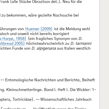
rank (alle Stücke Obraztsov det.). Neu für die
nd zu bekommen, wäre gezielte Nachsuche bei
führungen von
Huemer (2009)
ist die Meldung wohl
sch und soweit nicht bereits korrigiert
la Harpe, 1858)
(ein fragliches Synonym von
D.
hitbread 2005)
höchstwahrscheinlich zu
D. tarmanni
tlichten Funde von
D. alpigenana
aus Italien westlich
 — Entomologische Nachrichten und Berichte, Beiheft
. Kleinschmetterlinge. Band I. Heft I. Die Wickler: 1-
optera, Tortricidae). — Wissenschaftliches Jahrbuch