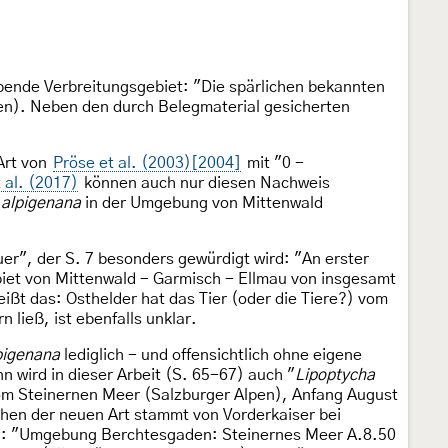
ibende Verbreitungsgebiet: "Die spärlichen bekannten
lien). Neben den durch Belegmaterial gesicherten
Art von
Pröse et al. (2003)[2004]
mit "0 -
 al. (2017)
können auch nur diesen Nachweis
 alpigenana
in der Umgebung von Mittenwald
uer", der S. 7 besonders gewürdigt wird: "An erster
iet von Mittenwald - Garmisch - Ellmau von insgesamt
ißt das: Osthelder hat das Tier (oder die Tiere?) vom
ließ, ist ebenfalls unklar.
pigenana
lediglich - und offensichtlich ohne eigene
 wird in dieser Arbeit (S. 65-67) auch "
Lipoptycha
om Steinernen Meer (Salzburger Alpen), Anfang August
chen der neuen Art stammt von Vorderkaiser bei
n: "Umgebung Berchtesgaden: Steinernes Meer A.8.50