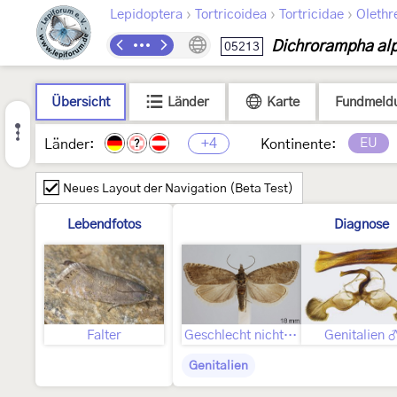
›
›
›
Lepidoptera
Tortricoidea
Tortricidae
Olethr
Dichrorampha al
05213
Übersicht
Länder
Karte
Fundmeld
+4
EU
Länder:
Kontinente:
?
Neues Layout der Navigation (Beta Test)
Lebendfotos
Diagnose
Falter
Geschlecht nicht bestimmt
Genitalien 
Genitalien