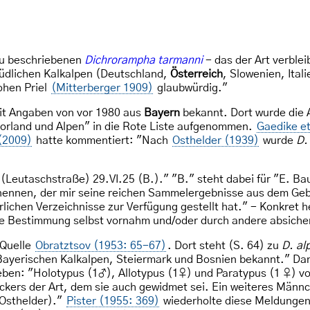
eu beschriebenen
Dichrorampha tarmanni
- das der Art verble
Südlichen Kalkalpen (Deutschland,
Österreich
, Slowenien, Ita
ohen Priel
(Mitterberger 1909)
glaubwürdig."
it Angaben von vor 1980 aus
Bayern
bekannt. Dort wurde die 
vorland und Alpen" in die Rote Liste aufgenommen.
Gaedike et
(2009)
hatte kommentiert: "Nach
Osthelder (1939)
wurde
D.
(Leutaschstraße) 29.VI.25 (B.)." "B." steht dabei für "E. Ba
 nennen, der mir seine reichen Sammelergebnisse aus dem Geb
ichen Verzeichnisse zur Verfügung gestellt hat." - Konkret he
ie Bestimmung selbst vornahm und/oder durch andere absichern 
 Quelle
Obratztsov (1953: 65-67)
. Dort steht (S. 64) zu
D. al
ayerischen Kalkalpen, Steiermark und Bosnien bekannt." Dann
eben: "Holotypus (1♂), Allotypus (1♀) und Paratypus (1 ♀) v
eckers der Art, dem sie auch gewidmet sei. Ein weiteres Männ
 Osthelder)."
Pister (1955: 369)
wiederholte diese Meldunge