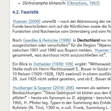
Dichrorampha klimeschi
(Obraztsov, 1953)
4.2. Faunistik
Huemer (2009)
umreißt - nach der Abtrennung der n
Funde beschränken sich auf die Nördlichen sowie die 
Fundorten sind Nachweise vom Untersberg und vom H
Nach
Gaedike & Heinicke (1999)
in
Deutschland
nur m
ausgestorben oder verschollen" für die Region "Alpen
zwischen 1901 und 1980 aus Bayern melden.
Huemer 
gesammelt, was durchaus nicht auszuschließen ist".
Ein Blick in
Osthelder (1939: 109)
ergibt: "Mittenwald 
Stelle muß ich Herrn Rechtsanwalt E. Bauer in Goslar
10 Reisen (1920-1928, 1925 zweimal) in einem ausführl
29. Juni 1925 nicht selbst gesehen, und ob E. Bauer d
Haslberger & Segerer (2016: 206)
nennen als weitere
Beobachtungen: "Diese Gebirgsart ist bisher aus den B
pfisteri
" - heute ein Synonym zu
D. alpigena
- beschri
1950, H. Pfister leg. Typen in der Sammlung des Entd
Kufstein (N. Tirol, 1300 m, e coll. Frank, Sammlung L.