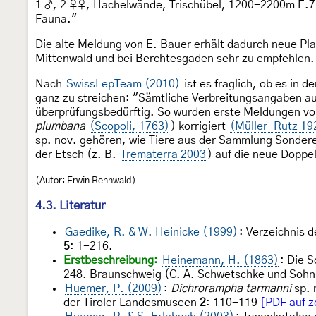
1 ♂, 2 ♀♀, Hachelwände, Trischübel, 1200-2200m E.7.49
Fauna."
Die alte Meldung von E. Bauer erhält dadurch neue Pl
Mittenwald und bei Berchtesgaden sehr zu empfehlen.
Nach
SwissLepTeam (2010)
ist es fraglich, ob es in d
ganz zu streichen: "Sämtliche Verbreitungsangaben aus
überprüfungsbedürftig. So wurden erste Meldungen v
plumbana
(Scopoli, 1763)
) korrigiert
(Müller-Rutz 19
sp. nov. gehören, wie Tiere aus der Sammlung Sondere
der Etsch (z. B.
Trematerra 2003
) auf die neue Doppe
(Autor: Erwin Rennwald)
4.3. Literatur
Gaedike, R. & W. Heinicke (1999)
: Verzeichnis 
5
: 1-216.
Erstbeschreibung:
Heinemann, H. (1863)
: Die 
248. Braunschweig (C. A. Schwetschke und Sohn
Huemer, P. (2009)
:
Dichrorampha tarmanni
sp. 
der Tiroler Landesmuseen
2
: 110-119
[PDF auf z