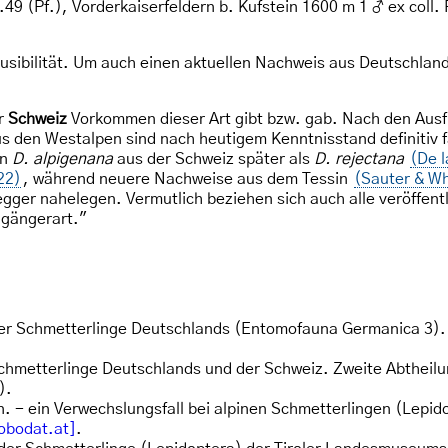
 (Pf.), Vorderkaiserfeldern b. Kufstein 1600 m 1 ♂ ex coll. F
ausibilität. Um auch einen aktuellen Nachweis aus Deutschla
er
Schweiz
Vorkommen dieser Art gibt bzw. gab. Nach den Aus
 den Westalpen sind nach heutigem Kenntnisstand definitiv fal
on
D. alpigenana
aus der Schweiz später als
D. rejectana
(De 
22)
, während neuere Nachweise aus dem Tessin
(Sauter & W
gger nahelegen. Vermutlich beziehen sich auch alle veröffen
lgängerart."
der Schmetterlinge Deutschlands (Entomofauna Germanica 3).
Schmetterlinge Deutschlands und der Schweiz. Zweite Abtheilung
).
n. - ein Verwechslungsfall bei alpinen Schmetterlingen (Lepid
obodat.at]
.