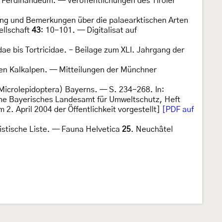
 Ferdinandeum. — Veröffentlichungen des Tiroler
ung und Bemerkungen über die palaearktischen Arten
ellschaft
43
: 10-101. — Digitalisat auf
dae bis Tortricidae. – Beilage zum XLI. Jahrgang der
en Kalkalpen. — Mitteilungen der Münchner
 Microlepidoptera) Bayerns. — S. 234-268. In:
ihe Bayerisches Landesamt für Umweltschutz, Heft
 2. April 2004 der Öffentlichkeit vorgestellt]
[PDF auf
istische Liste. — Fauna Helvetica
25
. Neuchâtel