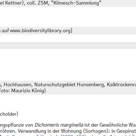
hel Kettner), coll. ZSM, "Klimesch-Sammlung"
auf www.biodiversitylibrary.org]
, Hochhausen, Naturschutzgebiet Hunsenberg, Kalktrockenra
Foto: Maurizio König)
cholder)
rungspflanze von
Dichomeris marginella
ist der Gewöhnliche Wa
tröhren. Verwandlung in der Wohnung (Sorhagen); in Gespinst