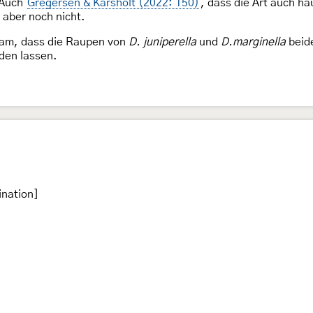
 Auch
Gregersen & Karsholt (2022: 150)
, dass die Art auch hä
 aber noch nicht.
am, dass die Raupen von
D. juniperella
und
D.marginella
beid
iden lassen.
ination]