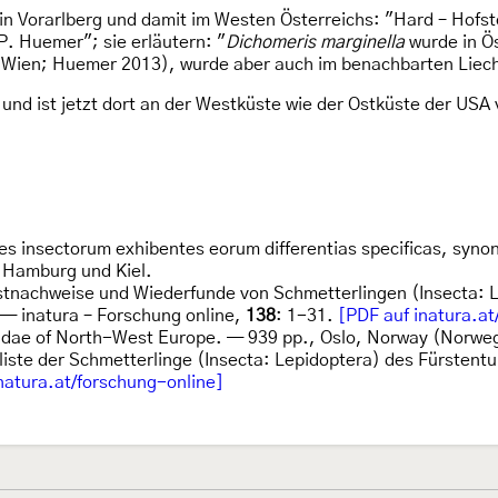
n Vorarlberg und damit im Westen Österreichs: "Hard – Hofs
P. Huemer"; sie erläutern: "
Dichomeris marginella
wurde in Ös
, Wien; Huemer 2013), wurde aber auch im benachbarten Liec
nd ist jetzt dort an der Westküste wie der Ostküste der USA v
ies insectorum exhibentes eorum differentias specificas, syn
. Hamburg und Kiel.
stnachweise und Wiederfunde von Schmetterlingen (Insecta: Le
— inatura – Forschung online,
138
: 1-31.
[PDF auf inatura.at
iidae of North-West Europe. — 939 pp., Oslo, Norway (Norweg
liste der Schmetterlinge (Insecta: Lepidoptera) des Fürstentu
natura.at/forschung-online]