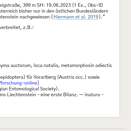
teigstraße, 399 m SH: 19.06.2023 (1 Ex., Obs-ID
terreich bisher nur in den östlichen Bundesländern
htenstein nachgewiesen (
Hiermann et al. 2019
)."
erbreitet, z.B.:
onyma auctorum, loca natalia, metamorphosin adiectis
pidoptera) für Vorarlberg (Austria occ.) sowie
/forschung-online]
ian Entomological Society).
ms Liechtenstein – eine erste Bilanz. — inatura -