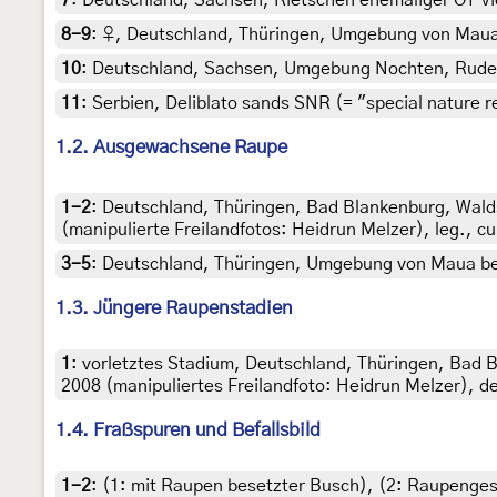
7
:
Deutschland, Sachsen, Rietschen ehemaliger OT Vie
8-9
:
♀, Deutschland, Thüringen, Umgebung von Maua b
10
:
Deutschland, Sachsen, Umgebung Nochten, Ruderal
11
:
Serbien, Deliblato sands SNR (= "special nature r
1.2. Ausgewachsene Raupe
1-2
:
Deutschland, Thüringen, Bad Blankenburg, Wal
(manipulierte Freilandfotos: Heidrun Melzer), leg., cu
3-5
:
Deutschland, Thüringen, Umgebung von Maua bei
1.3. Jüngere Raupenstadien
1
:
vorletztes Stadium, Deutschland, Thüringen, Bad
2008 (manipuliertes Freilandfoto: Heidrun Melzer), d
1.4. Fraßspuren und Befallsbild
1-2
: (1:
mit Raupen besetzter Busch
), (2:
Raupenges