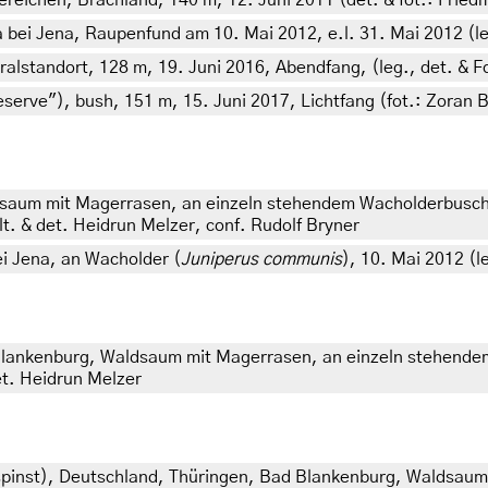
reichen, Brachland, 140 m, 12. Juni 2011 (det. & fot.: Fried
ei Jena, Raupenfund am 10. Mai 2012, e.l. 31. Mai 2012 (leg.
standort, 128 m, 19. Juni 2016, Abendfang, (leg., det. & Fo
eserve"), bush, 151 m, 15. Juni 2017, Lichtfang (fot.: Zoran B
dsaum mit Magerrasen, an einzeln stehendem Wacholderbusch
lt. & det. Heidrun Melzer, conf. Rudolf Bryner
 Jena, an Wacholder (
Juniperus communis
), 10. Mai 2012 (l
 Blankenburg, Waldsaum mit Magerrasen, an einzeln stehend
et. Heidrun Melzer
pinst
),
Deutschland, Thüringen, Bad Blankenburg, Waldsaum