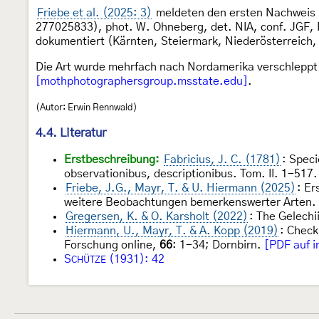
Friebe et al. (2025: 3)
meldeten den ersten Nachweis i
277025833), phot. W. Ohneberg, det. NIA, conf. JGF, 
dokumentiert (Kärnten, Steiermark, Niederösterreich
Die Art wurde mehrfach nach Nordamerika verschleppt u
[mothphotographersgroup.msstate.edu]
.
(Autor: Erwin Rennwald)
4.4. Literatur
Erstbeschreibung:
Fabricius, J. C. (1781)
: Spec
observationibus, descriptionibus. Tom. II. 1-517
Friebe, J.G., Mayr, T. & U. Hiermann (2025)
: Er
weitere Beobachtungen bemerkenswerter Arten. 
Gregersen, K. & O. Karsholt (2022)
: The Gelech
Hiermann, U., Mayr, T. & A. Kopp (2019)
: Check
Forschung online,
66
: 1-34; Dornbirn.
[PDF auf i
S
(1931): 42
CHÜTZE