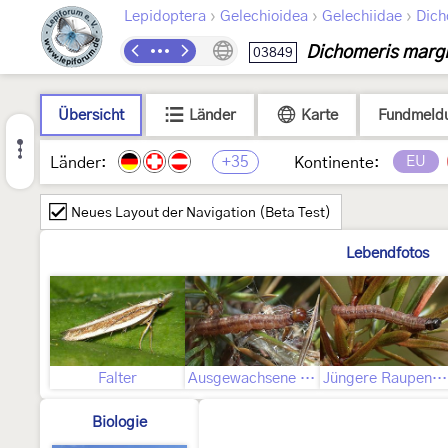
›
›
›
Lepidoptera
Gelechioidea
Gelechiidae
Dich
Dichomeris margi
03849
Übersicht
Länder
Karte
Fundmeld
+35
EU
Länder:
Kontinente:
Neues Layout der Navigation (Beta Test)
Lebendfotos
Falter
Ausgewachsene Raupe
Jüngere Raupenstadien
Biologie