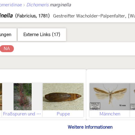
›
omeridinae
Dichomeris
marginella
nella
(Fabricius, 1781)
Gestreifter Wacholder-Palpenfalter, [W
ungen
Externe Links (17)
NA
Fraßspuren und Befallsbild
Puppe
Männchen
Weitere Informationen