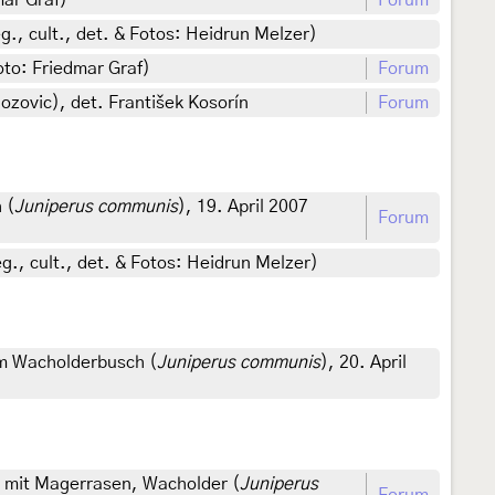
mar Graf)
Forum
, cult., det. & Fotos: Heidrun Melzer)
to: Friedmar Graf)
Forum
ozovic), det. František Kosorín
Forum
 (
Juniperus communis
), 19. April 2007
Forum
eg., cult., det. & Fotos: Heidrun Melzer)
em Wacholderbusch (
Juniperus communis
), 20. April
 mit Magerrasen, Wacholder (
Juniperus