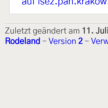
auf isez.pan.krakow
Zuletzt geändert am
11. Ju
Rodeland
-
Version
2
-
Verw