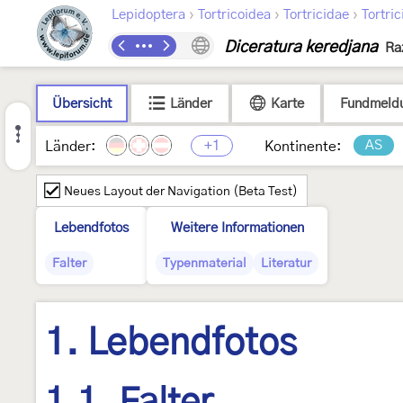
›
›
›
Lepidoptera
Tortricoidea
Tortricidae
Tortric
Diceratura keredjana
Ra
Übersicht
Länder
Karte
Fundmeld
+1
AS
Länder:
Kontinente:
Neues Layout der Navigation (Beta Test)
Lebendfotos
Weitere Informationen
Falter
Typenmaterial
Literatur
1. Lebendfotos