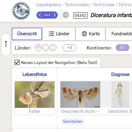
›
›
›
Lepidoptera
Tortricoidea
Tortricidae
Tortric
Diceratura infant
04342
Übersicht
Länder
Karte
Fundmeld
+4
EU
Länder:
Kontinente:
Neues Layout der Navigation (Beta Test)
Lebendfotos
Diagnose
Falter
Geschlecht nicht bestimmt
Genitalien 
Genitalien