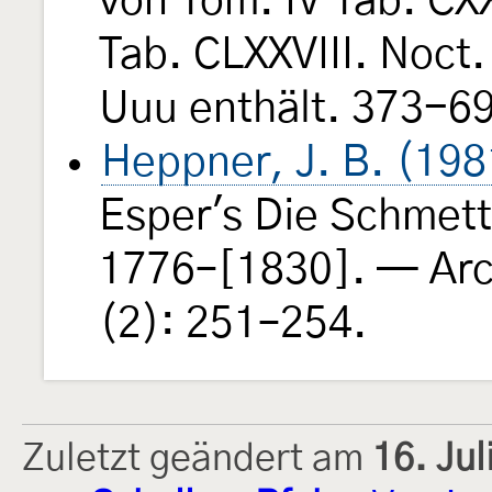
von Tom. IV Tab. CX
Tab. CLXXVIII. Noct
Uuu enthält. 373-69
Heppner, J. B. (198
Esper's Die Schmette
1776–[1830]. — Arch
(2): 251–254.
Zuletzt geändert am
16. Ju