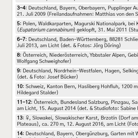
3-4
:
Deutschland, Bayern, Oberbayern, Pupplinger 
21. Juli 2009 (Freilandaufnahmen: Matthias von den S
5
:
Polen, Waldkarparten, Magurski Nationalpark, bei
(
Eupatorium cannabinum
) geklopft, 31. Mai 2011 (St
6-7
:
Deutschland, Baden-Württemberg, 88281 Schlier
Juli 2013, am Licht (det. & Fotos: Jörg Döring)
8
:
Österreich, Niederösterreich, Ybbstaler Alpen, Gebi
Wolfgang Schweighofer)
9
:
Deutschland, Nordrhein-Westfalen, Hagen, Selking
(det. & Foto: Josef Bücker)
10
:
Schweiz, Kanton Bern, Hasliberg Hohfluh, 1200 m,
Hildegard Stalder)
11-12
:
Österreich, Bundesland Salzburg, Pinzgau, Sa
am Licht, 15. August 2014 (det. & Studiofoto: Sabine
13
:
♀, Slowakei, Slowakischer Karst, Brzotín (Dorf a
Plateaus), ca. 270 m, 12. August 2016, am Licht (Fot
14
:
Deutschland, Bayern, Obergünzburg, Garten mit W