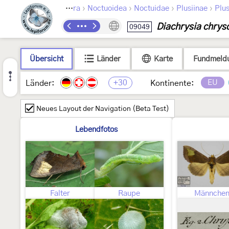
›
›
›
›
Lepidoptera
Noctuoidea
Noctuidae
Plusiinae
Plus
Diachrysia chrys
09049
Übersicht
Länder
Karte
Fundmeld
+30
EU
Länder:
Kontinente:
Neues Layout der Navigation (Beta Test)
Lebendfotos
Falter
Raupe
Männche