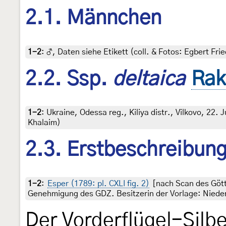
2.1. Männchen
1-2
:
♂, Daten siehe Etikett (coll. & Fotos: Egbert Frie
2.2. Ssp.
deltaica
Rak
1-2
:
Ukraine, Odessa reg., Kiliya distr., Vilkovo, 22. Ju
Khalaim)
2.3. Erstbeschreibun
1-2
:
Esper (1789: pl. CXLI fig. 2)
[nach Scan des Gött
Genehmigung des GDZ. Besitzerin der Vorlage: Nieder
Der Vorderflügel-Silbe