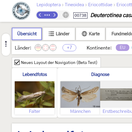
›
›
›
Lepidoptera
Tineoidea
Eriocottidae
Eriocot
Deuterotinea cas
00738
Übersicht
Länder
Karte
Fundmeld
+7
EU
Länder:
Kontinente:
Neues Layout der Navigation (Beta Test)
Lebendfotos
Diagnose
Falter
Männchen
Erstbeschreib