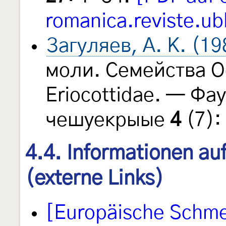
romanica.reviste.ub
Загуляев, А. К. (19
моли. Семейства O
Eriocottidae. — Ф
чешуекрыые
4
(7):
4.4. Informationen au
(externe Links)
[Europäische Schmet