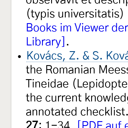
observavit et descri
(typis universitatis)
Books im Viewer der 
Library]
.
Kovács, Z. & S. Kov
the Romanian Meessi
Tineidae (Lepidopte
the current knowled
annotated checklis
27
: 1-34.
[PDF auf 