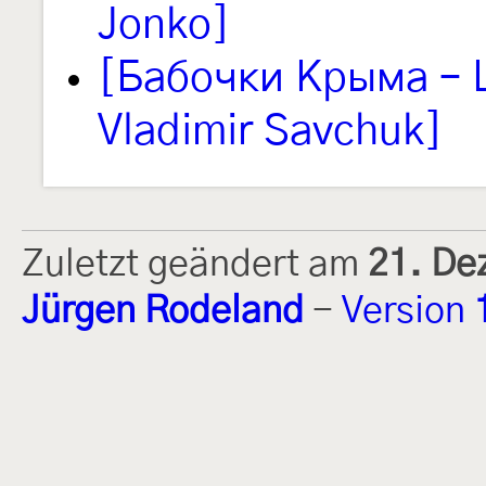
Jonko]
[Бабочки Крыма – L
Vladimir Savchuk]
Zuletzt geändert am
21. De
Jürgen Rodeland
-
Version