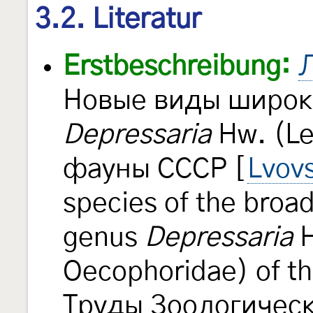
3.2. Literatur
Erstbeschreibung:
Л
Новые виды широк
Depressaria
Hw. (Le
фауны СССР [
Lvovs
species of the broa
genus
Depressaria
H
Oecophoridae) of th
Труды Зоологическ