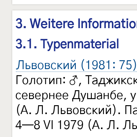
3. Weitere Informati
3.1. Typenmaterial
Львовский (1981: 75
Голотип: ♂, Таджикск
севернее Душанбе, у
(А. Л. Львовский). Па
4—8 VI 1979 (А. Л. Л