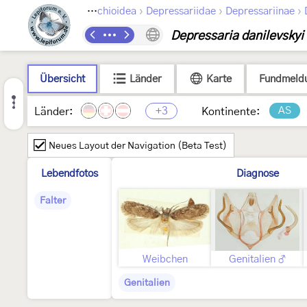
›
›
›
›
Lepidoptera
Gelechioidea
Depressariidae
Depressariinae
Depressaria danilevskyi
Übersicht
Länder
Karte
Fundmeld
+3
AS
Länder:
Kontinente:
Neues Layout der Navigation (Beta Test)
Lebendfotos
Diagnose
Falter
Weibchen
Genitalien ♂
Genitalien