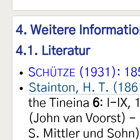
4. Weitere Informati
4.1. Literatur
S
(1931): 18
CHÜTZE
Stainton, H. T. (186
the Tineina
6
: I-IX,
(John van Voorst) – 
S. Mittler und Sohn)