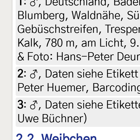
1
:
♂, Deutschland, Bad
Blumberg, Waldnähe, Sü
Gebüschstreifen, Trespe
Kalk, 780 m, am Licht, 9.
& Foto: Hans-Peter Deur
2
:
♂, Daten siehe Etikett 
Peter Huemer, Barcodin
3
:
♂, Daten siehe Etikett
Uwe Büchner)
2.2. Weibchen