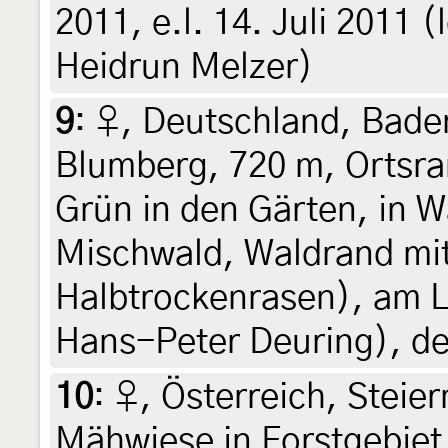
2011, e.l. 14. Juli 2011 (l
Heidrun Melzer)
9
:
♀, Deutschland, Bad
Blumberg, 720 m, Ortsra
Grün in den Gärten, in 
Mischwald, Waldrand mi
Halbtrockenrasen), am Lic
Hans-Peter Deuring), de
10
:
♀, Österreich, Steier
Mähwiese in Forstgebiet,