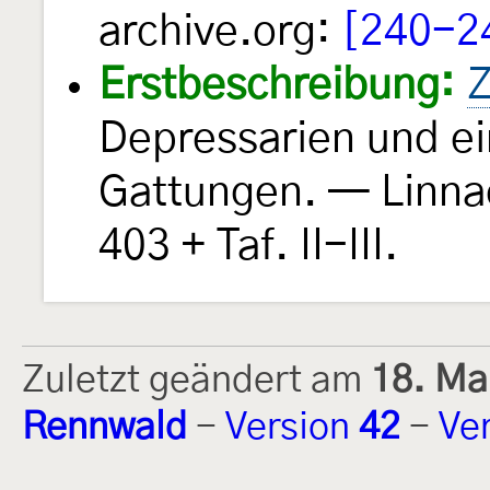
archive.org:
[240-2
Erstbeschreibung:
Z
Depressarien und e
Gattungen. — Linn
403 + Taf. II-III.
Zuletzt geändert am
18. Ma
Rennwald
-
Version
42
-
Ve