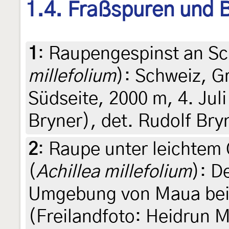
1.4. Fraßspuren und B
1
:
Raupengespinst an Sc
millefolium
): Schweiz, 
Südseite, 2000 m, 4. Juli
Bryner), det. Rudolf Bry
2
:
Raupe unter leichtem
(
Achillea millefolium
): D
Umgebung von Maua bei J
(Freilandfoto: Heidrun Me