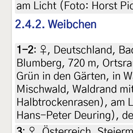
am Licht (Foto: Horst Pi
2.4.2. Weibchen
1-2
:
♀, Deutschland, B
Blumberg, 720 m, Ortsra
Grün in den Gärten, in 
Mischwald, Waldrand mi
Halbtrockenrasen), am Lic
Hans-Peter Deuring), de
3
:
♀, Österreich, Steierm