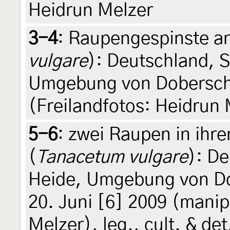
Heidrun Melzer
3-4
:
Raupengespinste an
vulgare
): Deutschland, 
Umgebung von Doberschüt
(Freilandfotos: Heidrun 
5-6
:
zwei Raupen in ihr
(
Tanacetum vulgare
): D
Heide, Umgebung von Dob
20. Juni [6] 2009 (manip
Melzer), leg., cult. & de