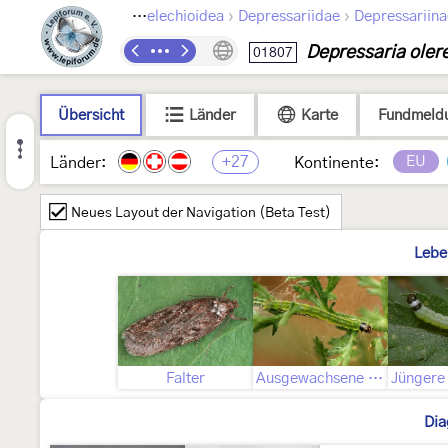
›
›
›
Lepidoptera
Gelechioidea
Depressariidae
Depressariina
Depressaria olere
01807
Übersicht
Länder
Karte
Fundmeld
+27
EU
Länder:
Kontinente:
Neues Layout der Navigation (Beta Test)
Lebe
Falter
Ausgewachsene Raupe
Dia