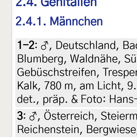
2.4. Genitalien
2.4.1. Männchen
1-2
:
♂, Deutschland, B
Blumberg, Waldnähe, Sü
Gebüschstreifen, Trespe
Kalk, 780 m, am Licht, 9.
det., präp. & Foto: Hans
3
:
♂, Österreich, Steierm
Reichenstein, Bergwiese