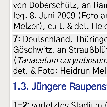
von Doberschütz, an Rai
leg. 8. Juni 2009 (Foto 
Melzer), cult. & det. He
7
:
Deutschland, Thürin
Göschwitz, an Straußbl
(
Tanacetum corymbosu
det. & Foto: Heidrun Mel
1.3. Jüngere Raupens
1-2
:
vorletztes Stadium 