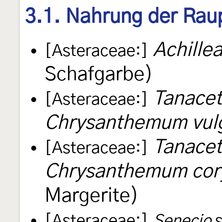
3.1. Nahrung der Rau
Achillea
[Asteraceae:]
Schafgarbe)
Tanacet
[Asteraceae:]
Chrysanthemum vul
Tanace
[Asteraceae:]
Chrysanthemum co
Margerite)
[Asteraceae:]
Senecio
s