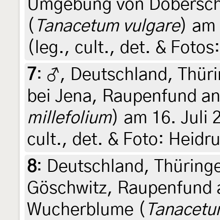
Umgebung von Doberschü
(
Tanacetum vulgare
) am 
(leg., cult., det. & Foto
7
:
♂, Deutschland, Thü
bei Jena, Raupenfund an
millefolium
) am 16. Juli 
cult., det. & Foto: Heidr
8
:
Deutschland, Thürin
Göschwitz, Raupenfund a
Wucherblume (
Tanacet