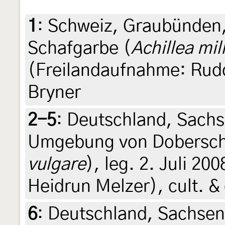
1
:
Schweiz, Graubünden,
Schafgarbe (
Achillea mil
(Freilandaufnahme: Rudo
Bryner
2-5
:
Deutschland, Sachs
Umgebung von Doberschü
vulgare
), leg. 2. Juli 20
Heidrun Melzer), cult. &
6
:
Deutschland, Sachse