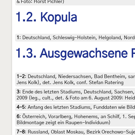
& Foto: Horst Pichler)
1.2. Kopula
1
:
Deutschland, Schleswig-Holstein, Helgoland, Nord
1.3. Ausgewachsene 
1-2
:
Deutschland, Niedersachsen, Bad Bentheim, sand
Jens Kolk), det. Jens Kolk, conf. Stefan Ratering
3
:
Ende des letzten Stadiums, Deutschland, Sachsen, L
2009 (leg., cult., det. & Foto am 6. August 2009: Hei
4-5
:
Anfang des letzten Stadiums, Funddaten wie Bild
6
:
Österreich, Vorarlberg, Hohenems, an Schilf, 1. Sep
Bildmontage zeigt ein Raupen-Individuum)
7-8
:
Russland, Oblast Moskau, Bezirk Orechowo-Sujew