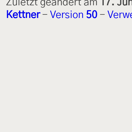
Zuletzt geändert am
17. Ju
Kettner
-
Version
50
-
Verw