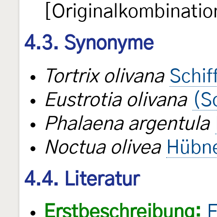
[Originalkombinatio
4.3. Synonyme
Tortrix olivana
Schif
Eustrotia olivana
(S
Phalaena argentula
Noctua olivea
Hübne
4.4. Literatur
Erstbeschreibung:
F