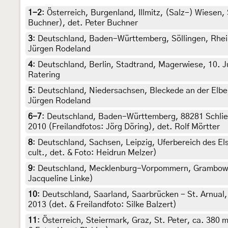
1-2
:
Österreich, Burgenland, Illmitz, (Salz-) Wiesen, 
Buchner), det. Peter Buchner
3
:
Deutschland, Baden-Württemberg, Söllingen, Rhein
Jürgen Rodeland
4
:
Deutschland, Berlin, Stadtrand, Magerwiese, 10. Ju
Ratering
5
:
Deutschland, Niedersachsen, Bleckede an der Elbe,
Jürgen Rodeland
6-7
:
Deutschland, Baden-Württemberg, 88281 Schlier-
2010 (Freilandfotos: Jörg Döring), det. Rolf Mörtter
8
:
Deutschland, Sachsen, Leipzig, Uferbereich des Els
cult., det. & Foto: Heidrun Melzer)
9
:
Deutschland, Mecklenburg-Vorpommern, Grambower 
Jacqueline Linke)
10
:
Deutschland, Saarland, Saarbrücken - St. Arnual,
2013 (det. & Freilandfoto: Silke Balzert)
11
:
Österreich, Steiermark, Graz, St. Peter, ca. 380 