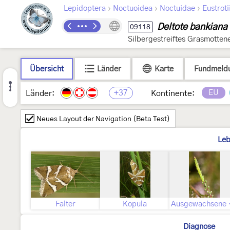
›
›
›
Lepidoptera
Noctuoidea
Noctuidae
Eustroti
Deltote bankiana
09118
Silbergestreiftes Grasmotten
Übersicht
Länder
Karte
Fundmeld
+37
EU
Länder:
Kontinente:
Neues Layout der Navigation (Beta Test)
Leb
Falter
Kopula
Aus
Diagnose