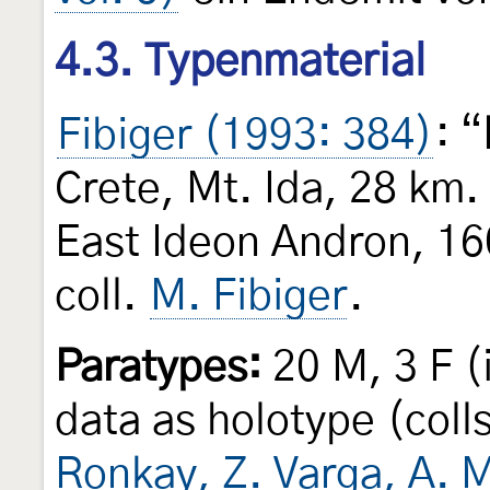
4.3. Typenmaterial
Fibiger (1993: 384)
: “
Crete, Mt. Ida, 28 km.
East Ideon Andron, 160
coll.
M. Fibiger
.
Paratypes:
20 M, 3 F (
data as holotype (coll
Ronkay, Z. Varga, A. 