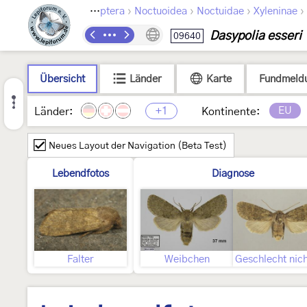
›
›
›
›
Lepidoptera
Noctuoidea
Noctuidae
Xyleninae
Dasypolia esseri
09640
Übersicht
Länder
Karte
Fundmeld
+1
EU
Länder:
Kontinente:
Neues Layout der Navigation (Beta Test)
Lebendfotos
Diagnose
Falter
Weibchen