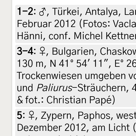
1-2
:
♂, Türkei, Antalya, 
Februar 2012 (Fotos: Vacl
Hänni, conf. Michel Kettne
3-4
:
♀, Bulgarien, Chasko
130 m, N 41° 54' 11", E° 2
Trockenwiesen umgeben v
und
Paliurus
-Sträuchern, 4
& fot.: Christian Papé)
5
:
♀, Zypern, Paphos, west
Dezember 2012, am Licht (