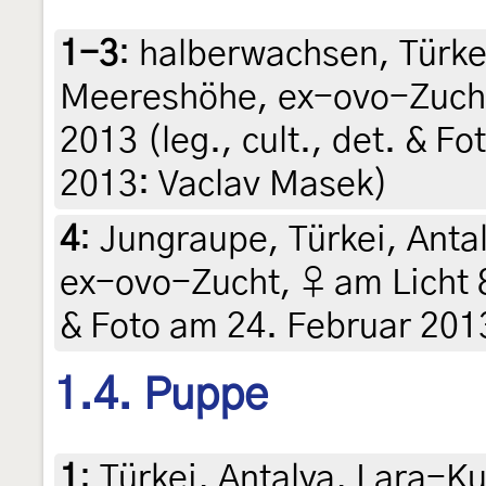
1-3
:
halberwachsen, Türke
Meereshöhe, ex-ovo-Zucht,
2013 (leg., cult., det. & F
2013: Vaclav Masek)
4
:
Jungraupe, Türkei, Ant
ex-ovo-Zucht, ♀ am Licht 8.
& Foto am 24. Februar 201
1.4. Puppe
1
:
Türkei, Antalya, Lara-