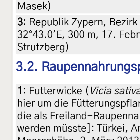
Masek)
3
:
Republik Zypern, Bezirk
32°43.0'E, 300 m, 17. Febr
Strutzberg)
3.2. Raupennahrungs
1
:
Futterwicke (
Vicia sativ
hier um die Fütterungspfla
die als Freiland-Raupenna
werden müsste]: Türkei, A