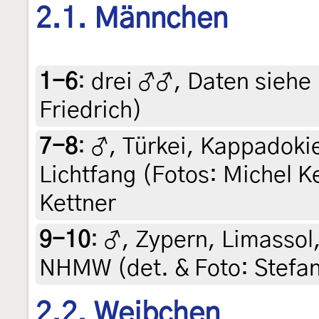
2.1. Männchen
1-6
:
drei ♂♂, Daten siehe E
Friedrich)
7-8
:
♂, Türkei, Kappadoki
Lichtfang (Fotos: Michel Ke
Kettner
9-10
:
♂, Zypern, Limassol,
NHMW (det. & Foto: Stefa
2.2. Weibchen