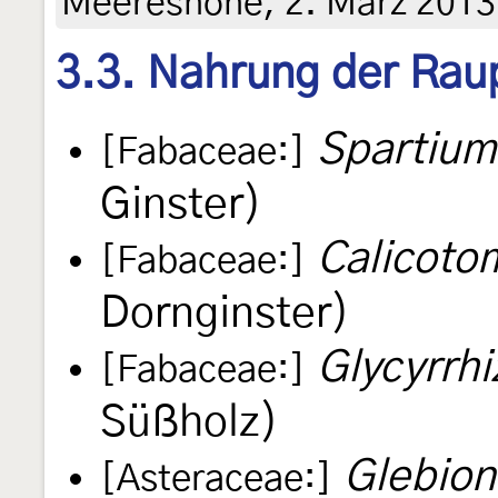
Meereshöhe, 2. März 2013
3.3. Nahrung der Rau
Spartium
[Fabaceae:]
Ginster)
Calicotom
[Fabaceae:]
Dornginster)
Glycyrrhi
[Fabaceae:]
Süßholz)
Glebion
[Asteraceae:]