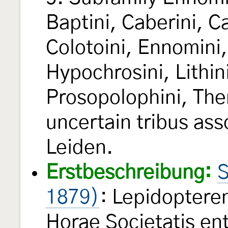
Baptini, Caberini, 
Colotoini, Ennomini,
Hypochrosini, Lithini
Prosopolophini, Ther
uncertain tribus asso
Leiden.
Erstbeschreibung:
S
1879)
: Lepidoptere
Horae Societatis e