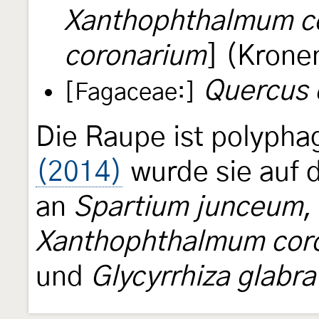
Xanthophthalmum c
coronarium
] (Kron
Quercus 
[Fagaceae:]
Die Raupe ist polyph
(2014)
wurde sie auf 
an
Spartium junceum
,
Xanthophthalmum cor
und
Glycyrrhiza glabra