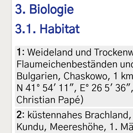
3. Biologie
3.1. Habitat
1
:
Weideland und Trocken
Flaumeichenbeständen u
Bulgarien, Chaskowo, 1 k
N 41° 54' 11", E° 26 5' 36",
Christian Papé)
2
:
küstennahes Brachland, 
Kundu, Meereshöhe, 1. Mär