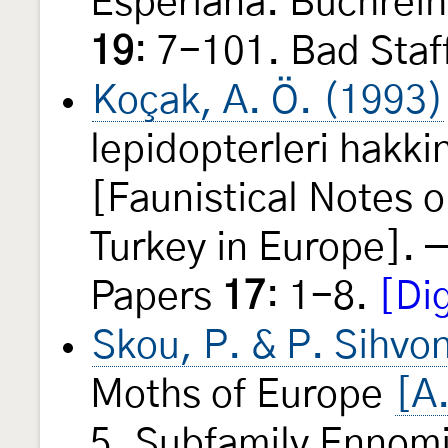
Esperiana. Buchreih
19
: 7-101. Bad Staff
Koçak, A. Ö. (1993)
lepidopterleri hakki
[Faunistical Notes o
Turkey in Europe].
Papers
17
: 1-8.
[Dig
Skou, P. & P. Sihvo
Moths of Europe
[A
5. Subfamily Ennomin