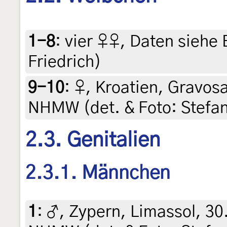
1-8
:
vier ♀♀, Daten siehe E
Friedrich)
9-10
:
♀, Kroatien, Gravosa,
NHMW (det. & Foto: Stefa
2.3. Genitalien
2.3.1. Männchen
1
:
♂, Zypern, Limassol, 30.