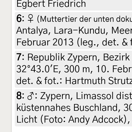
Egbert Friedrich
6
:
♀
(Muttertier der unten dok
Antalya, Lara-Kundu, Meer
Februar 2013 (leg., det. & 
7
:
Republik Zypern, Bezirk
32°43.0'E, 300 m, 10. Febr
det. & fot.: Hartmuth Strut
8
:
♂: Zypern, Limassol dist
küstennahes Buschland, 3
Licht (Foto: Andy Adcock),