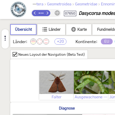
›
›
›
Lepidoptera
Geometroidea
Geometridae
Ennomi
Dasycorsa modes
07650
Übersicht
Länder
Karte
Fundmeld
+20
EU
Länder:
Kontinente:
Neues Layout der Navigation (Beta Test)
Falter
Ausgewachsene Raupe
Diagnose