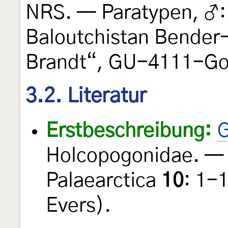
NRS. — Paratypen, ♂: 
Baloutchistan Bender
Brandt“, GU-4111-Go
3.2. Literatur
Erstbeschreibung:
G
Holcopogonidae. — 
Palaearctica
10
: 1-
Evers).