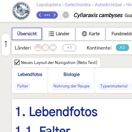
›
›
›
Lepidoptera
Gelechioidea
Autostichidae
Ho
Cyllaraxis cambyses
Goz
Übersicht
Länder
Karte
Fundmeld
+1
AS
Länder:
Kontinente:
Neues Layout der Navigation (Beta Test)
Lebendfotos
Biologie
Falter
Nahrung der Raupe
Typenmaterial
1. Lebendfotos