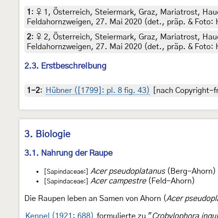
1
:
♀ 1, Österreich, Steiermark, Graz, Mariatrost, H
Feldahornzweigen, 27. Mai 2020 (det., präp. & Foto: 
2
:
♀ 2, Österreich, Steiermark, Graz, Mariatrost, H
Feldahornzweigen, 27. Mai 2020 (det., präp. & Foto: 
2.3. Erstbeschreibung
1-2
:
Hübner ([1799]: pl. 8 fig. 43)
[nach Copyright-fr
3. Biologie
3.1. Nahrung der Raupe
Acer pseudoplatanus
(Berg-Ahorn)
[Sapindaceae:]
Acer campestre
(Feld-Ahorn)
[Sapindaceae:]
Die Raupen leben an Samen von Ahorn (
Acer pseudopl
Kennel (1921: 688)
formulierte zu "
Crobylophora inqu