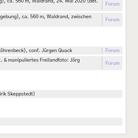
), ca. 560 m, Waldrand, 24. Mai 2020 (det.
Forum
mgebung), ca. 560 m, Waldrand, zwischen
Forum
Röhrenbeck), conf. Jürgen Quack
Forum
 & manipuliertes Freilandfoto: Jörg
Forum
drik Skeppstedt)
)