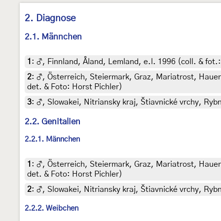
2. Diagnose
2.1. Männchen
1
:
♂, Finnland, Åland, Lemland, e.l. 1996 (coll. & fot
2
:
♂, Österreich, Steiermark, Graz, Mariatrost, Hau
det. & Foto: Horst Pichler)
3
:
♂, Slowakei, Nitriansky kraj, Štiavnické vrchy, Ryb
2.2. Genitalien
2.2.1. Männchen
1
:
♂, Österreich, Steiermark, Graz, Mariatrost, Hau
det. & Foto: Horst Pichler)
2
:
♂, Slowakei, Nitriansky kraj, Štiavnické vrchy, Ry
2.2.2. Weibchen