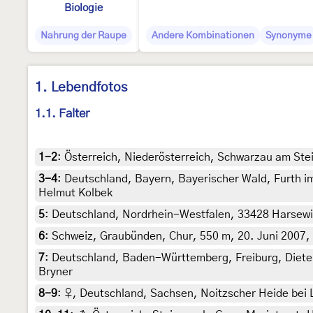
Biologie
Nahrung der Raupe
Andere Kombinationen
Synonyme
1. Lebendfotos
1.1. Falter
1-2
:
Österreich, Niederösterreich, Schwarzau am Stei
3-4
:
Deutschland, Bayern, Bayerischer Wald, Furth im 
Helmut Kolbek
5
:
Deutschland, Nordrhein-Westfalen, 33428 Harsewin
6
:
Schweiz, Graubünden, Chur, 550 m, 20. Juni 2007, a
7
:
Deutschland, Baden-Württemberg, Freiburg, Dieten
Bryner
8-9
:
♀, Deutschland, Sachsen, Noitzscher Heide bei L