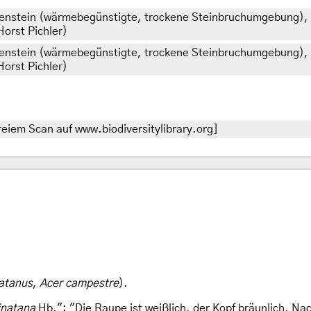
auenstein (wärmebegünstigte, trockene Steinbruchumgebung),
Horst Pichler)
auenstein (wärmebegünstigte, trockene Steinbruchumgebung),
Horst Pichler)
eiem Scan auf www.biodiversitylibrary.org]
atanus
,
Acer campestre
).
inatana
Hb.": "Die Raupe ist weißlich, der Kopf bräunlich, N