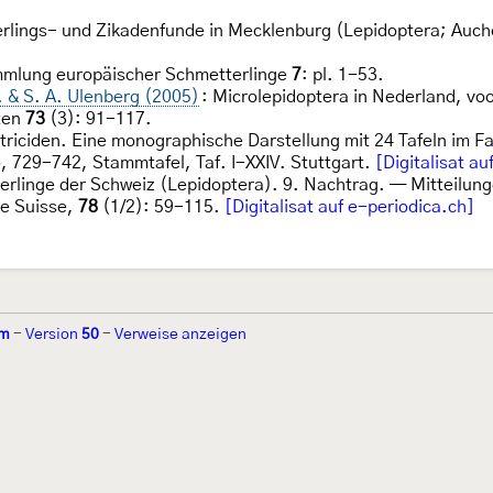
erlings- und Zikadenfunde in Mecklenburg (Lepidoptera; Auc
mmlung europäischer Schmetterlinge
7
: pl. 1-53.
. & S. A. Ulenberg (2005)
: Microlepidoptera in Nederland, voo
ten
73
(3): 91-117.
rtriciden. Eine monographische Darstellung mit 24 Tafeln im 
, 729-742, Stammtafel, Taf. I-XXIV. Stuttgart.
[Digitalisat au
terlinge der Schweiz (Lepidoptera). 9. Nachtrag. — Mitteilu
ue Suisse,
78
(1/2): 59-115.
[Digitalisat auf e-periodica.ch]
hm
-
Version
50
-
Verweise anzeigen