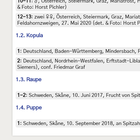
10-11
:
♂, Österreich, Steiermark, Graz, Mariatrost,
& Foto: Horst Pichler)
12-13
:
zwei ♀♀, Österreich, Steiermark, Graz, Mari
Feldahornzweigen, 27. Mai 2020 (det. & Foto: Horst P
1.2. Kopula
1
:
Deutschland, Baden-Württemberg, Mindersbach, Fel
2
:
Deutschland, Nordrhein-Westfalen, Erftstadt-Libla
Siemers), conf. Friedmar Graf
1.3. Raupe
1-2
:
Schweden, Skåne, 10. Juni 2017, Frucht von Spi
1.4. Puppe
1
:
Schweden, Skåne, 10. September 2018, an Spitzah