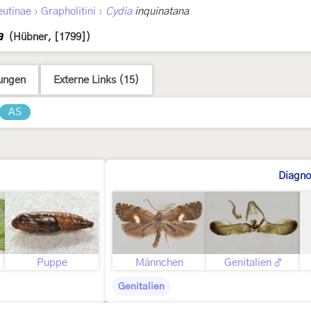
›
›
eutinae
Grapholitini
Cydia
inquinatana
a
(Hübner, [1799])
ungen
Externe Links (15)
AS
Diagno
Puppe
Männchen
Genitalien ♂
Genitalien