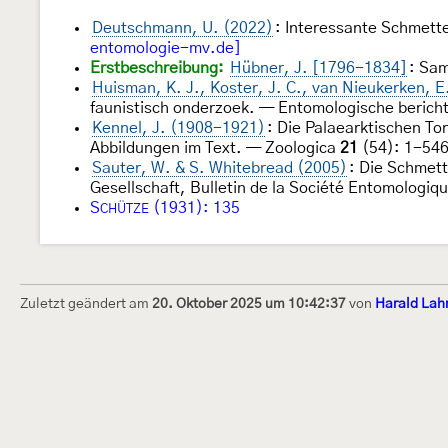
Deutschmann, U. (2022)
: Interessante Schmett
entomologie-mv.de]
Erstbeschreibung:
Hübner, J. [1796-1834]
: Sa
Huisman, K. J., Koster, J. C., van Nieukerken, E
faunistisch onderzoek. — Entomologische berich
Kennel, J. (1908-1921)
: Die Palaearktischen To
Abbildungen im Text. — Zoologica
21
(54): 1-546
Sauter, W. & S. Whitebread (2005)
: Die Schmet
Gesellschaft, Bulletin de la Société Entomologiq
S
(1931): 135
CHÜTZE
Zuletzt geändert am
20. Oktober 2025 um 10:42:37
von
Harald La