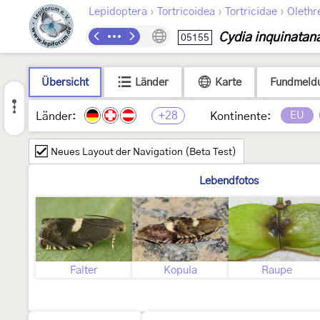
›
›
›
Lepidoptera
Tortricoidea
Tortricidae
Olethr
Cydia inquinatan
05155
Übersicht
Länder
Karte
Fundmeld
+28
EU
Länder:
Kontinente:
Neues Layout der Navigation (Beta Test)
Lebendfotos
Falter
Kopula
Raupe