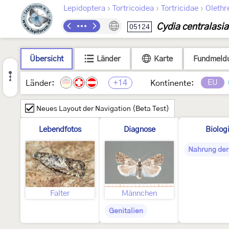
›
›
›
Lepidoptera
Tortricoidea
Tortricidae
Olethr
Cydia centralasi
05124
Übersicht
Länder
Karte
Fundmeld
+14
EU
Länder:
Kontinente:
Neues Layout der Navigation (Beta Test)
Lebendfotos
Diagnose
Biolog
Nahrung der
Falter
Männchen
Genitalien