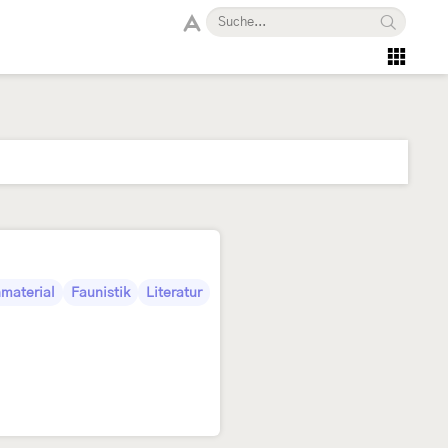
material
Faunistik
Literatur