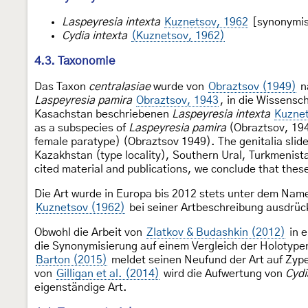
Laspeyresia intexta
Kuznetsov, 1962
[synonymis
Cydia intexta
(Kuznetsov, 1962)
4.3. Taxonomie
Das Taxon
centralasiae
wurde von
Obraztsov (1949)
n
Laspeyresia pamira
Obraztsov, 1943
, in die Wissensc
Kasachstan beschriebenen
Laspeyresia intexta
Kuznet
as a subspecies of
Laspeyresia pamira
(Obraztsov, 194
female paratype) (Obraztsov 1949). The genitalia slide
Kazakhstan (type locality), Southern Ural, Turkmenist
cited material and publications, we conclude that thes
Die Art wurde in Europa bis 2012 stets unter dem Nam
Kuznetsov (1962)
bei seiner Artbeschreibung ausdrüc
Obwohl die Arbeit von
Zlatkov & Budashkin (2012)
in e
die Synonymisierung auf einem Vergleich der Holotype
Barton (2015)
meldet seinen Neufund der Art auf Zyp
von
Gilligan et al. (2014)
wird die Aufwertung von
Cydi
eigenständige Art.