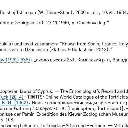
olshoj Tshimgan (W. Thian-Shan), 2800 m alt., 10.VII. 1934, 
antau-Gebirgskette), 23.VI.1940, V. Obuchova leg."
uklia) und fasst zusammen: "Known from Spain, France, Italy,
and Eastern Uzbekistan (Zlatkov & Budashkin, 2012)."
ov (1962: 636)
: „около высоты 251, Каменский р-н, Запад
pidopteran fauna of Cyprus. — The Entomologist's Record and J
 Tuck (2014)
: T@RTS: Online World Catalogue of the Tortricida
 В. И. (1962)
: Новые палеарктические виды листоверток
ten der Gattung
Laspeyresia
H
. (Lepidoptera, Tortricidae)
B
bnisse der Pamir-Expedition des Kiewer Zoologischen Museums i
85–108.
und wenig bekannte Tortriciden-Arten und -Formen. — Mittei