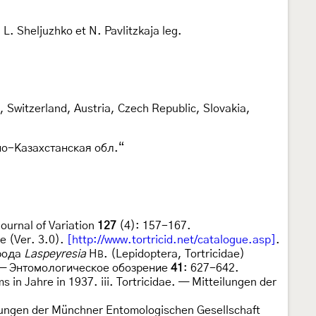
L. Sheljuzhko et N. Pavlitzkaja leg.
 Switzerland, Austria, Czech Republic, Slovakia,
но-Казахстанская обл.“
ournal of Variation
127
(4): 157-167.
e (Ver. 3.0).
[http://www.tortricid.net/catalogue.asp]
.
 рода
Laspeyresia
H
. (Lepidoptera, Tortricidae)
B
]. — Энтомологическое обозрение
41
: 627-642.
n Jahre in 1937. iii. Tortricidae. — Mitteilungen der
lungen der Münchner Entomologischen Gesellschaft