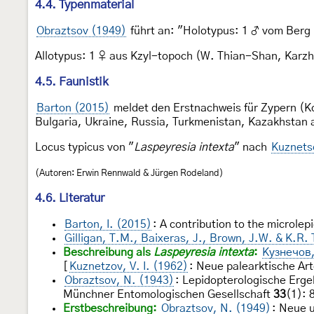
4.4. Typenmaterial
Obraztsov (1949)
führt an: "Holotypus: 1 ♂ vom Berg B
Allotypus: 1 ♀ aus Kzyl-topoch (W. Thian-Shan, Karzh
4.5. Faunistik
Barton (2015)
meldet den Erstnachweis für Zypern (Ko
Bulgaria, Ukraine, Russia, Turkmenistan, Kazakhstan 
Locus typicus von "
Laspeyresia intexta
" nach
Kuznets
(Autoren: Erwin Rennwald & Jürgen Rodeland)
4.6. Literatur
Barton, I. (2015)
: A contribution to the microle
Gilligan, T.M., Baixeras, J., Brown, J.W. & K.R.
Beschreibung als
Laspeyresia intexta
:
Кузнечов,
[
Kuznetzov, V. I. (1962)
: Neue palearktische Ar
Obraztsov, N. (1943)
: Lepidopterologische Erge
Münchner Entomologischen Gesellschaft
33
(1): 
Erstbeschreibung:
Obraztsov, N. (1949)
: Neue 