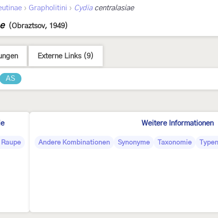
›
›
eutinae
Grapholitini
Cydia
centralasiae
ae
(Obraztsov, 1949)
ungen
Externe Links (9)
AS
ie
Weitere Informationen
 Raupe
Andere Kombinationen
Synonyme
Taxonomie
Typen