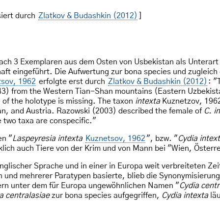
iert durch
Zlatkov & Budashkin (2012)
]
ach 3 Exemplaren aus dem Osten von Usbekistan als Unterart 
haft eingeführt. Die Aufwertung zur bona species und zugleich 
sov, 1962
erfolgte erst durch
Zlatkov & Budashkin (2012)
: "
3) from the Western Tian-Shan mountains (Eastern Uzbekista
 of the holotype is missing. The taxon
intexta
Kuznetzov, 1962
an, and Austria. Razowski (2003) described the female of
C. i
e two taxa are conspecific."
en "
Laspeyresia intexta
Kuznetsov, 1962
", bzw. "
Cydia intex
klich auch Tiere von der Krim und von Mann bei "Wien, Öster
nglischer Sprache und in einer in Europa weit verbreiteten Ze
n und mehrerer Paratypen basierte, blieb die Synonymisierung
ern unter dem für Europa ungewöhnlichen Namen "
Cydia centr
a centralasiae
zur bona species aufgegriffen,
Cydia intexta
läu