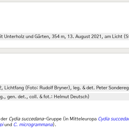
it Unterholz und Gärten, 354 m, 13. August 2021, am Licht (S
2, Lichtfang (Foto: Rudolf Bryner), leg. & det. Peter Sondere
eg., gen. det., coll. & fot.: Helmut Deutsch)
 der
Cydia succedana
-Gruppe (in Mitteleuropa
Cydia succeda
pi
und
C. microgrammana
).