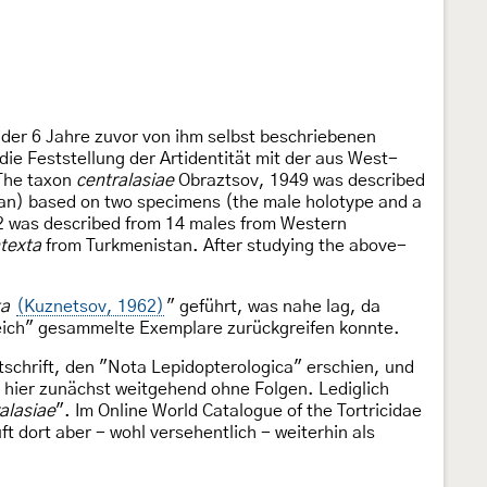
der 6 Jahre zuvor von ihm selbst beschriebenen
die Feststellung der Artidentität mit der aus West-
The taxon
centralasiae
Obraztsov, 1949 was described
n) based on two specimens (the male holotype and a
 was described from 14 males from Western
ntexta
from Turkmenistan. After studying the above-
ta
(Kuznetsov, 1962)
" geführt, was nahe lag, da
reich" gesammelte Exemplare zurückgreifen konnte.
itschrift, den "Nota Lepidopterologica" erschien, und
 hier zunächst weitgehend ohne Folgen. Lediglich
alasiae
". Im Online World Catalogue of the Tortricidae
ft dort aber - wohl versehentlich - weiterhin als