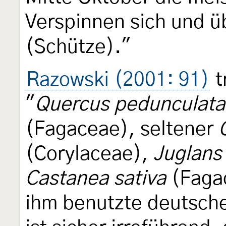
Verspinnen sich und ü
(Schütze)."
Razowski (2001: 91)
t
"
Quercus pedunculata
(Fagaceae), seltener
(Corylaceae),
Juglans 
Castanea sativa
(Fagac
ihm benutzte deutsch