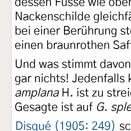
dessen Füsse wie obe
Nackenschilde gleichfä
bei einer Berührung s
einen braunrothen Saf
Und was stimmt davo
gar nichts! Jedenfalls k
amplana
H. ist zu stre
Gesagte ist auf
G. spl
Disqué (1905: 249)
sc