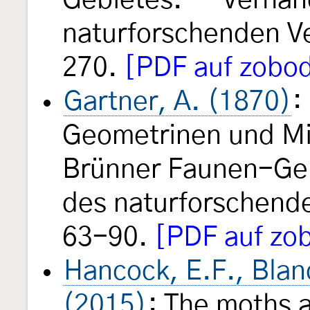
Gebietes. — Verhan
naturforschenden Ve
270.
[PDF auf zobod
Gartner, A. (1870)
:
Geometrinen und Mi
Brünner Faunen-Ge
des naturforschende
63-90.
[PDF auf zob
Hancock, E.F., Blan
(2015)
: The moths a