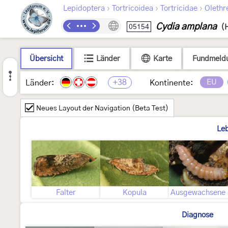
›
›
›
Lepidoptera
Tortricoidea
Tortricidae
Olethr
Cydia amplana
05154
(
Übersicht
Länder
Karte
Fundmeld
+38
EU
Länder:
Kontinente:
Neues Layout der Navigation (Beta Test)
Le
Falter
Kopula
A
Diagnose