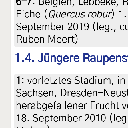
6-7
:
Belgien, Lebbeke, R
Eiche (
Quercus robur
) 1
September 2019 (leg., cu
Ruben Meert)
1.4. Jüngere Raupens
1
:
vorletztes Stadium, i
Sachsen, Dresden-Neusta
herabgefallener Frucht v
18. September 2010 (leg.