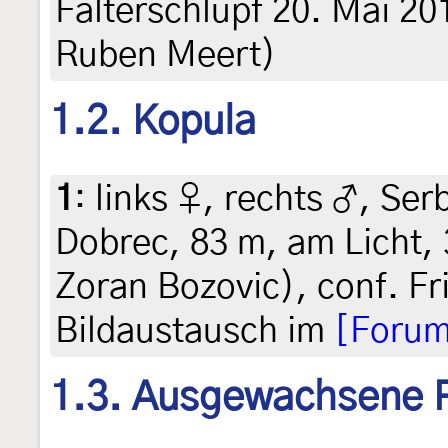
Falterschlupf 20. Mai 201
Ruben Meert)
1.2. Kopula
1
:
links ♀, rechts ♂, Ser
Dobrec, 83 m, am Licht, 3
Zoran Bozovic), conf. Fr
Bildaustausch im
[Forum
1.3. Ausgewachsene 