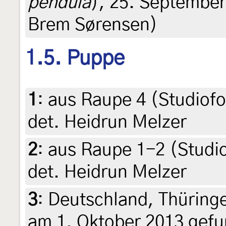
pendula
), 25. September 
Brem Sørensen)
1.5. Puppe
1
:
aus Raupe 4 (Studiofo
det. Heidrun Melzer
2
:
aus Raupe 1-2 (Studio
det. Heidrun Melzer
3
:
Deutschland, Thüring
am 1. Oktober 2013 gefu