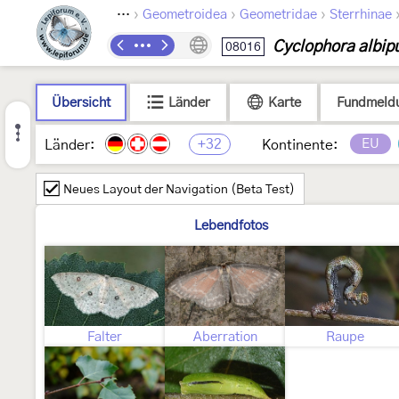
›
›
›
Lepidoptera
Geometroidea
Geometridae
Sterrhinae
Cyclophora albip
08016
Übersicht
Länder
Karte
Fundmeld
+32
EU
Länder:
Kontinente:
Neues Layout der Navigation (Beta Test)
Lebendfotos
Falter
Aberration
Raupe