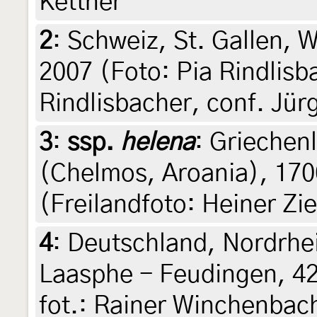
Kettner
2
:
Schweiz, St. Gallen, W
2007 (Foto: Pia Rindlisb
Rindlisbacher, conf. Jür
3
:
ssp.
helena
: Griechen
(Chelmos, Aroania), 170
(Freilandfoto: Heiner Zie
4
:
Deutschland, Nordrhe
Laasphe - Feudingen, 42
fot.: Rainer Winchenbac