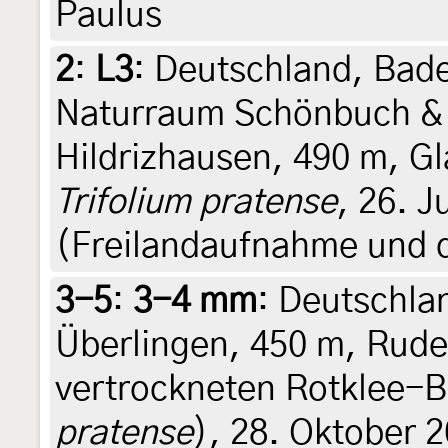
Paulus
2
:
L3
: Deutschland, Ba
Naturraum Schönbuch &
Hildrizhausen, 490 m, Gl
Trifolium pratense
, 26. J
(Freilandaufnahme und d
3-5
:
3-4 mm
: Deutschl
Überlingen, 450 m, Rude
vertrockneten Rotklee-B
pratense
), 28. Oktober 