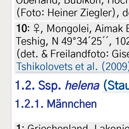
Oberland, Bubikon, Hoc
(Foto: Heiner Ziegler), d
10
:
♀, Mongolei, Aimak 
Teshig, N 49°34´25´´, 102
(det. & Freilandfoto: Gi
Tshikolovets et al. (2009
1.2. Ssp.
helena
(Sta
1.2.1. Männchen