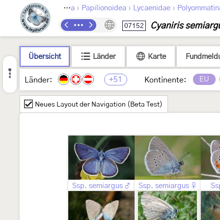
›
›
›
Lepidoptera
Papilionoidea
Lycaenidae
Polyommatin
Cyaniris semiarg
07152
Übersicht
Länder
Karte
Fundmeld
+51
EU
Länder:
Kontinente:
Neues Layout der Navigation (Beta Test)
Ssp. semiargus ♂
Ssp. semiargus ♀
Ss