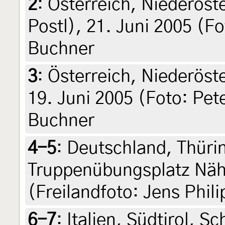
2
:
Österreich, Niederöst
Postl), 21. Juni 2005 (F
Buchner
3
:
Österreich, Niederöst
19. Juni 2005 (Foto: Pet
Buchner
4-5
:
Deutschland, Thüri
Truppenübungsplatz Näh
(Freilandfoto: Jens Phili
6-7
:
Italien, Südtirol, S