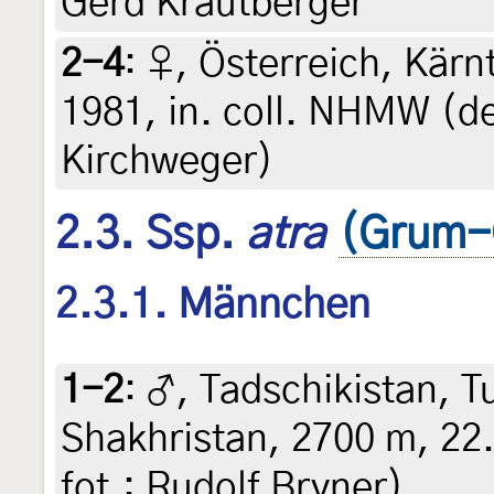
Gerd Krautberger
2-4
:
♀, Österreich, Kärnt
1981, in. coll. NHMW (de
Kirchweger)
2.3. Ssp.
atra
(Grum-G
2.3.1. Männchen
1-2
:
♂, Tadschikistan, T
Shakhristan, 2700 m, 22. 
fot.: Rudolf Bryner)