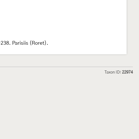
238. Parisiis (Roret).
Taxon ID:
22974
hmetterlinge und
Lepiforum e.V.