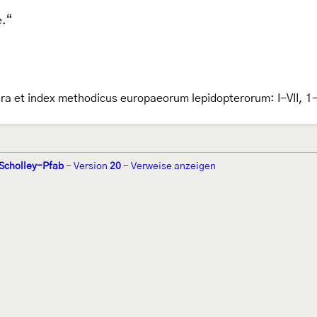
e.“
ra et index methodicus europaeorum lepidopterorum: I-VII, 1-
 Scholley-Pfab
-
Version
20
-
Verweise anzeigen
r 2002 von
Walter Schön
(
www.schmetterling-raupe.de
) als "Forum Sc