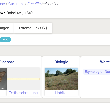
›
›
nae
Cuculliini
Cucullia
balsamitae
tae
Boisduval, 1840
ungen
Externe Links (7)
AS
Diagnose
Biologie
Weite
Etymologie (Na
Geschlecht nicht bestimmt
Erstbeschreibung
Habitat