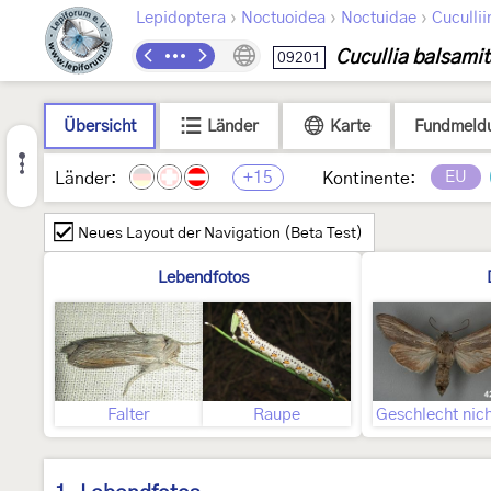
›
›
›
Lepidoptera
Noctuoidea
Noctuidae
Cucullii
Cucullia balsami
09201
Übersicht
Länder
Karte
Fundmeld
+15
EU
Länder:
Kontinente:
Neues Layout der Navigation (Beta Test)
Lebendfotos
Falter
Raupe