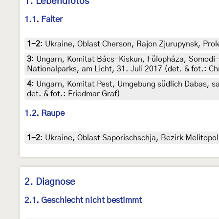
1. Lebendfotos
1.1. Falter
1-2
:
Ukraine, Oblast Cherson, Rajon Zjurupynsk, Prole
3
:
Ungarn, Komitat Bács-Kiskun, Fülopháza, Somodi-
Nationalparks, am Licht, 31. Juli 2017 (det. & fot.: Ch
4
:
Ungarn, Komitat Pest, Umgebung südlich Dabas, sa
det. & fot.: Friedmar Graf)
1.2. Raupe
1-2
:
Ukraine, Oblast Saporischschja, Bezirk Melitopol
2. Diagnose
2.1. Geschlecht nicht bestimmt