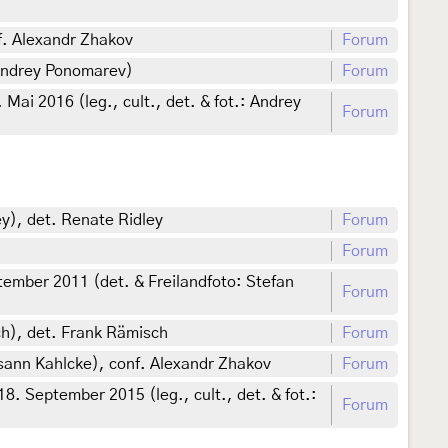
f. Alexandr Zhakov
Forum
 Andrey Ponomarev)
Forum
Mai 2016 (leg., cult., det. & fot.: Andrey
Forum
y), det. Renate Ridley
Forum
Forum
mber 2011 (det. & Freilandfoto: Stefan
Forum
ch), det. Frank Rämisch
Forum
usann Kahlcke), conf. Alexandr Zhakov
Forum
8. September 2015 (leg., cult., det. & fot.:
Forum