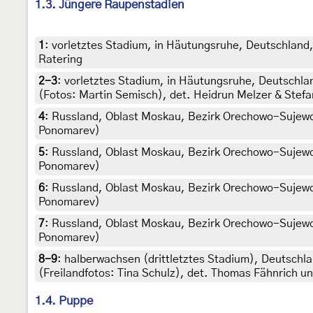
1.3. Jüngere Raupenstadien
1
:
vorletztes Stadium, in Häutungsruhe, Deutschland,
Ratering
2-3
:
vorletztes Stadium, in Häutungsruhe, Deutschlan
(Fotos: Martin Semisch), det. Heidrun Melzer & Stefa
4
:
Russland, Oblast Moskau, Bezirk Orechowo-Sujewo, Do
Ponomarev)
5
:
Russland, Oblast Moskau, Bezirk Orechowo-Sujewo, D
Ponomarev)
6
:
Russland, Oblast Moskau, Bezirk Orechowo-Sujewo, D
Ponomarev)
7
:
Russland, Oblast Moskau, Bezirk Orechowo-Sujewo, D
Ponomarev)
8-9
:
halberwachsen (drittletztes Stadium), Deutschl
(Freilandfotos: Tina Schulz), det. Thomas Fähnrich un
1.4. Puppe