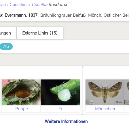
›
›
nae
Cuculliini
Cucullia
fraudatrix
ix
Eversmann, 1837
Bräunlichgrauer Beifuß-Mönch, Östlicher B
ungen
Externe Links (15)
AS
Puppe
Ei
Männchen
Weitere Informationen