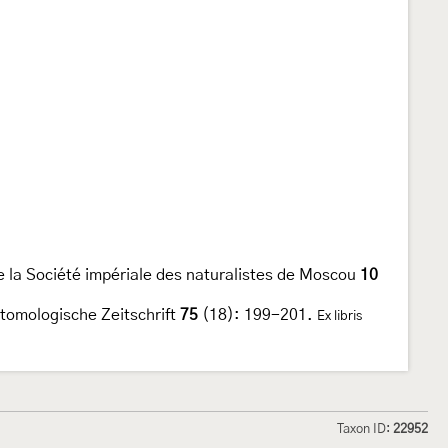
e la Société impériale des naturalistes de Moscou
10
tomologische Zeitschrift
75
(18): 199-201.
Ex libris
Taxon ID:
22952