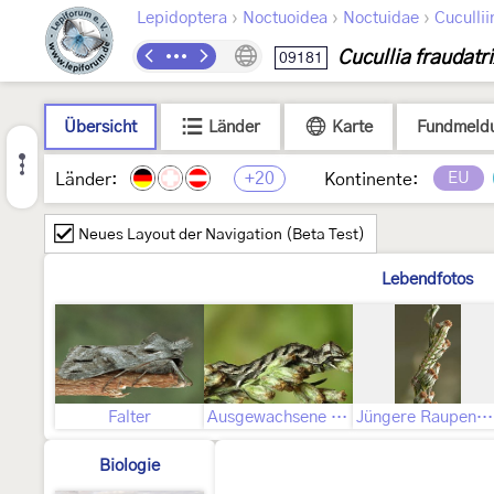
›
›
›
Lepidoptera
Noctuoidea
Noctuidae
Cucullii
Cucullia fraudatr
09181
Übersicht
Länder
Karte
Fundmeld
+20
EU
Länder:
Kontinente:
Neues Layout der Navigation (Beta Test)
Lebendfotos
Falter
Ausgewachsene Raupe
Jüngere Raupenstadien
Biologie