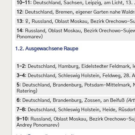
10-11
:
Deutschland, Sachsen, Leipzig, am Licht, 13. 
12
:
Deutschland, Bremen, eigener Garten nahe Waldran
13
:
♀, Russland, Oblast Moskau, Bezirk Orechowo-Suje
14
:
Russland, Oblast Moskau, Bezirk Orechowo-Sujewo, 
Ponomarev)
1.2. Ausgewachsene Raupe
1-2
:
Deutschland, Hamburg, Eidelstedter Feldmark, l
3-4
:
Deutschland, Schleswig Holstein, Feldweg, 28. A
5
:
Deutschland, Brandenburg, Potsdam-Mittelmark, Nu
Ratering)
6
:
Deutschland, Brandenburg, Zossen, an Beifuß
(Art
7-8
:
Deutschland, Schleswig Holstein, Heide, Rüsdorf
9-10
:
Russland, Oblast Moskau, Bezirk Orechowo-Sujewo
Andrey Ponomarev)