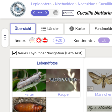
›
›
›
Lepidoptera
Noctuoidea
Noctuidae
Cucullii
Cucullia blattaria
09225
Übersicht
Länder
Karte
Fundmeld
+20
EU
Länder:
Kontinente:
Neues Layout der Navigation (Beta Test)
Lebendfotos
Falter
Raupe
Männche