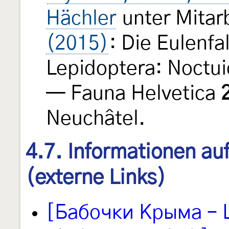
Hächler
unter Mitar
(2015)
: Die Eulenfa
Lepidoptera: Noctui
— Fauna Helvetica
Neuchâtel.
4.7. Informationen au
(externe Links)
[Бабочки Крыма – L