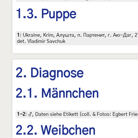
1.3. Puppe
1
:
Ukraine, Krim, Алушта, п. Партенит, г. Аю-Даг, 27. 
det. Vladimir Savchuk
2. Diagnose
2.1. Männchen
1-2
:
♂, Daten siehe Etikett (coll. & Fotos: Egbert Frie
2.2. Weibchen