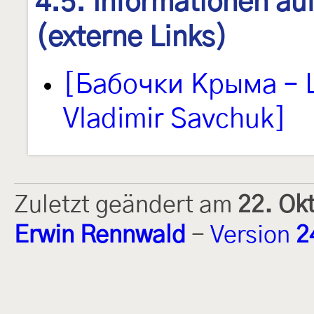
4.5. Informationen au
(externe Links)
[Бабочки Крыма – L
Vladimir Savchuk]
Zuletzt geändert am
22. Ok
Erwin Rennwald
-
Version
2