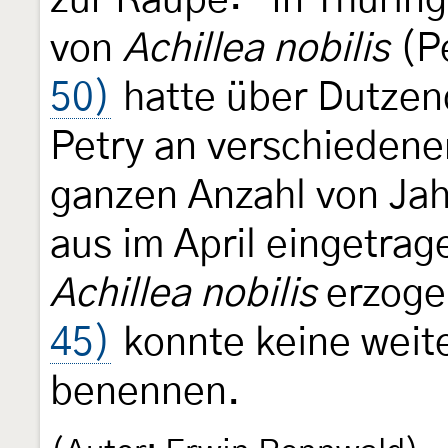
zur Raupe: "In Thürin
von
Achillea nobilis
(P
50)
hatte über Dutzend
Petry an verschiedenen
ganzen Anzahl von Jah
aus im April eingetra
Achillea nobilis
erzoge
45)
konnte keine weit
benennen.