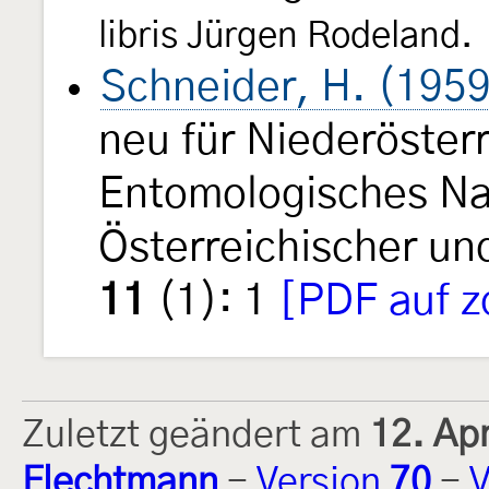
libris Jürgen Rodeland.
Schneider, H. (195
neu für Niederöster
Entomologisches Na
Österreichischer u
11
(1): 1
[PDF auf z
Zuletzt geändert am
12. Ap
Flechtmann
-
Version
70
-
V