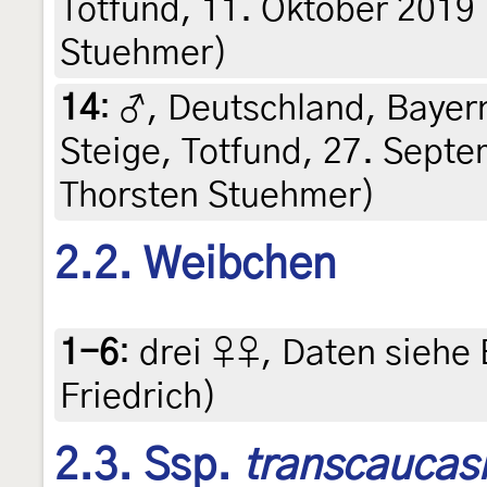
Totfund, 11. Oktober 2019 (
Stuehmer)
14
:
♂, Deutschland, Bayern
Steige, Totfund, 27. Septem
Thorsten Stuehmer)
2.2. Weibchen
1-6
:
drei ♀♀, Daten siehe E
Friedrich)
2.3. Ssp.
transcaucas