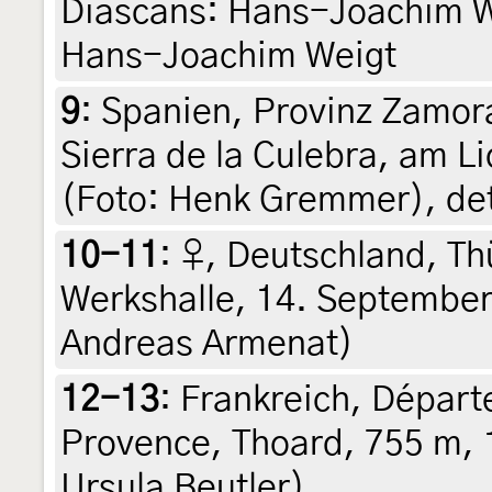
Diascans: Hans-Joachim Wei
Hans-Joachim Weigt
9
:
Spanien, Provinz Zamora
Sierra de la Culebra, am L
(Foto: Henk Gremmer), de
10-11
:
♀, Deutschland, Th
Werkshalle, 14. September
Andreas Armenat)
12-13
:
Frankreich, Dépar
Provence, Thoard, 755 m, 1
Ursula Beutler)