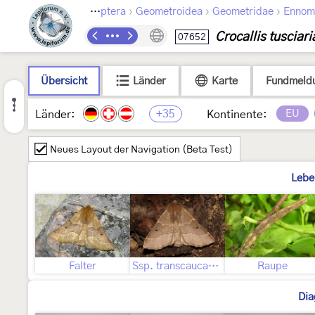
›
›
›
Lepidoptera
Geometroidea
Geometridae
Ennom
Crocallis tusciari
07652
Übersicht
Länder
Karte
Fundmeld
+35
EU
Länder:
Kontinente:
Neues Layout der Navigation (Beta Test)
Lebe
Falter
Ssp. transcaucasica Wehrli, 1940
Raupe
Dia