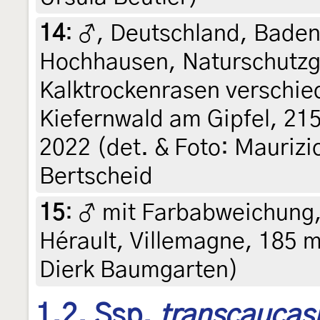
14
:
♂, Deutschland, Bade
Hochhausen, Naturschutzg
Kalktrockenrasen verschie
Kiefernwald am Gipfel, 21
2022 (det. & Foto: Maurizio
Bertscheid
15
:
♂ mit Farbabweichung,
Hérault, Villemagne, 185 m
Dierk Baumgarten)
1.2. Ssp.
transcaucas