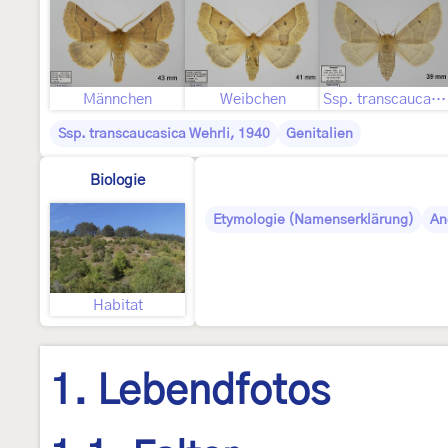
Männchen
Weibchen
Ssp. transcaucasica ♀
Ssp. transcaucasica Wehrli, 1940
Genitalien
Biologie
Etymologie (Namenserklärung)
An
Habitat
1. Lebendfotos