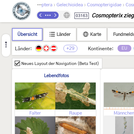
›
›
›
Lepidoptera
Gelechioidea
Cosmopterigidae
Cos
Cosmopterix zieg
03163
Übersicht
Länder
Karte
Fundmeld
+29
EU
Länder:
Kontinente:
Neues Layout der Navigation (Beta Test)
Lebendfotos
Falter
Raupe
Männche