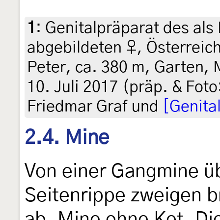
1
:
Genitalpräparat des als
abgebildeten ♀, Österreich
Peter, ca. 380 m, Garten, 
10. Juli 2017 (präp. & Foto
Friedmar Graf und
[Genita
2.4. Mine
Von einer Gangmine üb
Seitenrippe zweigen br
ab. Mine ohne Kot. Die