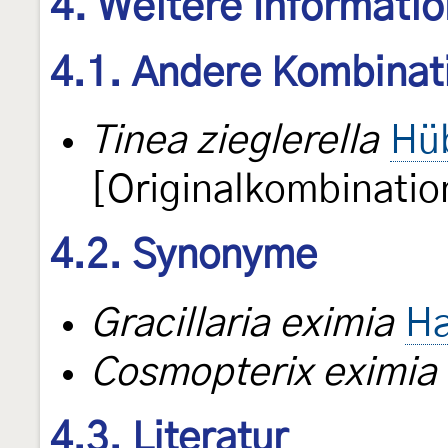
4. Weitere Informati
4.1. Andere Kombinat
Tinea zieglerella
Hü
[Originalkombinatio
4.2. Synonyme
Gracillaria eximia
Ha
Cosmopterix eximia
4.3. Literatur