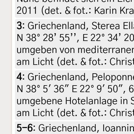
2011 (det. & fot.: Karin Kr
3
:
Griechenland, Sterea El
N 38° 28’ 55’’, E 22° 34’ 2
umgeben von mediterraner 
am Licht (det. & fot.: Chri
4
:
Griechenland, Peloponne
N 38° 5' 36" E 22° 9' 50",
umgebene Hotelanlage in S
am Licht (det. & fot.: Chri
5-6
:
Griechenland, Ioanni