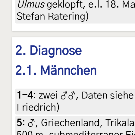
Ulmus
geklopft, e.l. 18. Mai
Stefan Ratering)
2. Diagnose
2.1. Männchen
1-4
:
zwei ♂♂, Daten siehe E
Friedrich)
5
:
♂, Griechenland, Trikal
500 m, submediterraner Ei