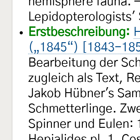
hemisphere fauna. —
Lepidopterologists'
Erstbeschreibung:
H
(„1845“) [1843-18
Bearbeitung der Sch
zugleich als Text, 
Jakob Hübner's Sam
Schmetterlinge. Zw
Spinner und Eulen: 
Hepialides pl. 1, Co