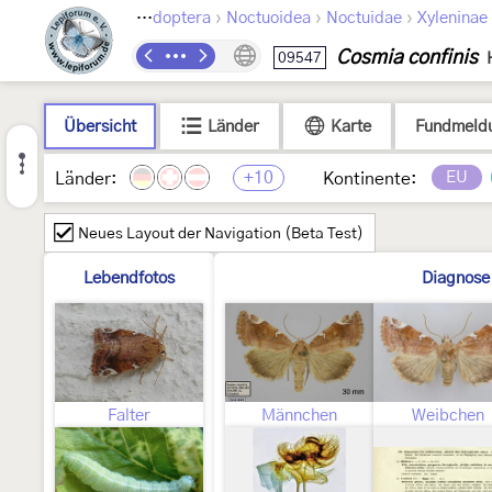
›
›
›
Lepidoptera
Noctuoidea
Noctuidae
Xyleninae
Cosmia confinis
09547
Übersicht
Länder
Karte
Fundmeld
+10
EU
Länder:
Kontinente:
Neues Layout der Navigation (Beta Test)
Lebendfotos
Diagnose
Falter
Männchen
Weibchen