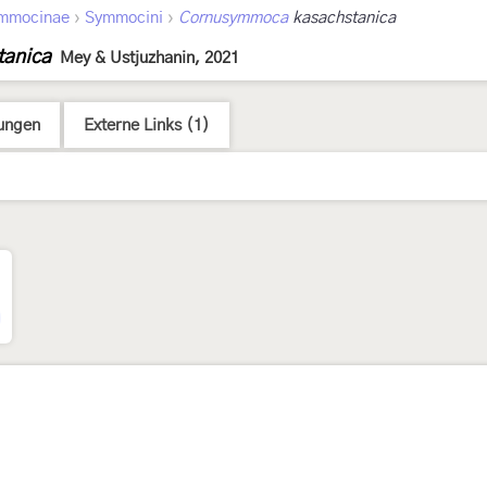
›
›
mmocinae
Symmocini
Cornusymmoca
kasachstanica
anica
Mey & Ustjuzhanin, 2021
ungen
Externe Links (1)