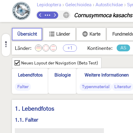
›
›
›
Lepidoptera
Gelechioidea
Autostichidae
Sy
Cornusymmoca kasachst
Übersicht
Länder
Karte
Fundmeld
+1
AS
Länder:
Kontinente:
Neues Layout der Navigation (Beta Test)
Lebendfotos
Biologie
Weitere Informationen
Falter
Typenmaterial
Literatur
1. Lebendfotos
1.1. Falter