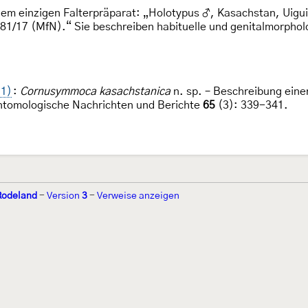
nem einzigen Falterpräparat: „Holotypus ♂, Kasachstan, Uigu
y 81/17 (MfN).“ Sie beschreiben habituelle und genitalmorph
21)
:
Cornusymmoca kasachstanica
n. sp. – Beschreibung einer
ntomologische Nachrichten und Berichte
65
(3): 339-341.
Rodeland
-
Version
3
-
Verweise anzeigen