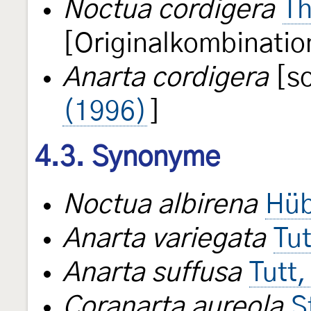
Noctua cordigera
Th
[Originalkombinatio
Anarta cordigera
[so
(1996)
]
4.3. Synonyme
Noctua albirena
Hüb
Anarta variegata
Tut
Anarta suffusa
Tutt
Coranarta aureola
S