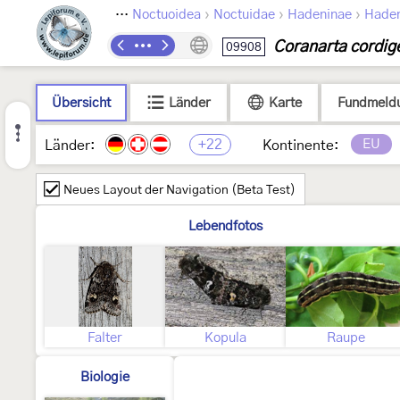
›
›
›
›
Lepidoptera
Noctuoidea
Noctuidae
Hadeninae
Haden
Coranarta cordig
09908
Übersicht
Länder
Karte
Fundmeld
+22
EU
Länder:
Kontinente:
Neues Layout der Navigation (Beta Test)
Lebendfotos
Falter
Kopula
Raupe
Biologie