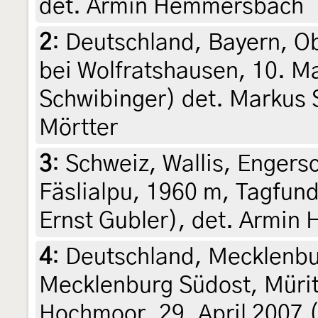
det. Armin Hemmersbach
2
:
Deutschland, Bayern, Ob
bei Wolfratshausen, 10. M
Schwibinger) det. Markus S
Mörtter
3
:
Schweiz, Wallis, Engers
Fäslialpu, 1960 m, Tagfund
Ernst Gubler), det. Armi
4
:
Deutschland, Mecklenb
Mecklenburg Südost, Mürit
Hochmoor, 29. April 2007 