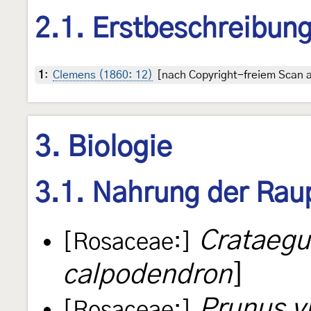
2.1. Erstbeschreibun
1
:
Clemens (1860: 12)
[nach Copyright-freiem Scan au
3. Biologie
3.1. Nahrung der Rau
Crataegu
[Rosaceae:]
calpodendron
]
Prunus vi
[Rosaceae:]