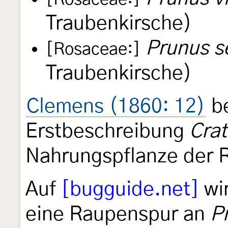
Traubenkirsche)
Prunus s
[Rosaceae:]
Traubenkirsche)
Clemens (1860: 12)
be
Erstbeschreibung
Cra
Nahrungspflanze der 
Auf
[bugguide.net]
wi
eine Raupenspur an
P