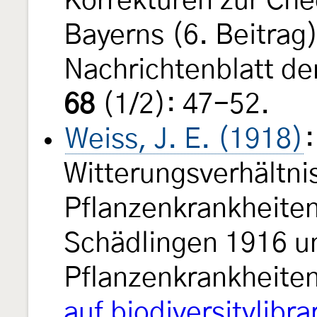
Korrekturen zur Che
Bayerns (6. Beitrag
Nachrichtenblatt d
68
(1/2): 47-52.
Weiss, J. E. (1918)
:
Witterungsverhältni
Pflanzenkrankheiten
Schädlingen 1916 un
Pflanzenkrankheite
auf biodiversitylibra