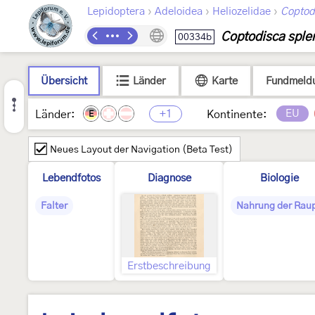
›
›
›
Lepidoptera
Adeloidea
Heliozelidae
Coptod
Coptodisca splen
00334b
Übersicht
Länder
Karte
Fundmeld
+1
EU
Länder:
Kontinente:
E
Neues Layout der Navigation (Beta Test)
Lebendfotos
Diagnose
Biologie
Falter
Nahrung der Rau
Erstbeschreibung