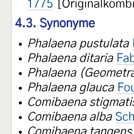
1775
[Originalkombi
4.3. Synonyme
Phalaena pustulata
Phalaena ditaria
Fab
Phalaena (Geometra
Phalaena glauca
Fo
Comibaena stigmati
Comibaena alba
Sch
Comibaena tangens