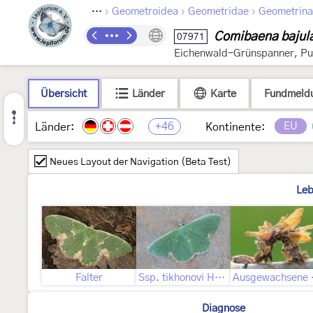
›
›
›
Lepidoptera
Geometroidea
Geometridae
Geometrin
Comibaena bajula
07971
Eichenwald-Grünspanner, Pu
Übersicht
Länder
Karte
Fundmeld
+46
EU
Länder:
Kontinente:
Neues Layout der Navigation (Beta Test)
Leb
Falter
Ssp. tikhonovi Hausmann, 1999
Aus
Diagnose