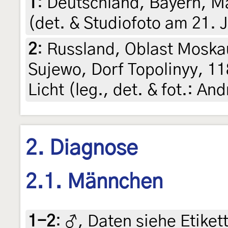
1
:
Deutschland, Bayern, M
(det. & Studiofoto am 21. 
2
:
Russland, Oblast Moska
Sujewo, Dorf Topolinyy, 1
Licht (leg., det. & fot.: A
2. Diagnose
2.1. Männchen
1-2
:
♂, Daten siehe Etikett