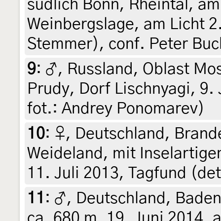
südlich Bonn, Rheintal, a
Weinbergslage, am Licht 2.
Stemmer), conf. Peter Buc
9
:
♂, Russland, Oblast Mos
Prudy, Dorf Lischnyagi, 9. 
fot.: Andrey Ponomarev)
10
:
♀, Deutschland, Brand
Weideland, mit Inselartig
11. Juli 2013, Tagfund (de
11
:
♂, Deutschland, Bade
ca. 680 m, 19. Juni 2014, a