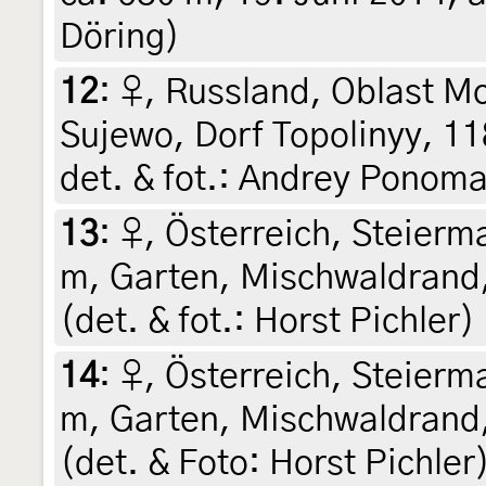
Döring)
12
:
♀, Russland, Oblast M
Sujewo, Dorf Topolinyy, 11
det. & fot.: Andrey Ponom
13
:
♀, Österreich, Steierma
m, Garten, Mischwaldrand,
(det. & fot.: Horst Pichler)
14
:
♀, Österreich, Steierma
m, Garten, Mischwaldrand,
(det. & Foto: Horst Pichler