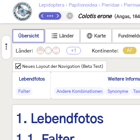
›
›
›
Lepidoptera
Papilionoidea
Pieridae
Pierina
Colotis erone
(Angas, 184
Übersicht
Länder
Karte
Fundmeld
+1
AF
Länder:
Kontinente:
Neues Layout der Navigation (Beta Test)
Lebendfotos
Weitere Inform
Falter
Andere Kombinationen
Synonyme
Tax
1. Lebendfotos