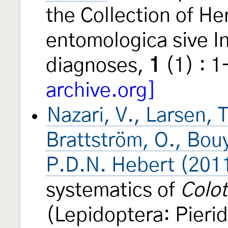
the Collection of He
entomologica sive 
diagnoses,
1
(1) : 
archive.org]
Nazari, V., Larsen, 
Brattström, O., Bouy
P.D.N. Hebert (201
systematics of
Colot
(Lepidoptera: Pieri