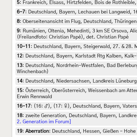
5
:
Frankreich, Elsass, Hirtzfelden, Bois de Rothleible,
6-7
:
Deutschland, Bayern, Lechauen bei Langweid, 16.
8
:
Oberseitenansicht im Flug, Deutschland, Thüringen,
9
:
Rumänien, Oltenia, Mehedinti, 3 km SE Orsova, Al
(Freilandfoto: Christian Papé), det. Christian Papé
10-11
:
Deutschland, Bayern, Steigerwald, 27. & 28. 
12
:
Deutschland, Bayern, Karlstadt Rtg Kalben, Kalk-T
13
:
Deutschland, Nordrhein-Westfalen, Bad Berleburg-
Winchenbach)
14
:
Deutschland, Niedersachsen, Landkreis Lüneburg, 
15
:
Österreich, Oberösterreich, Weissenbach am Atter
Erwin Rennwald
16-17
: (16:
♂
), (17:
♀
),
Deutschland, Bayern, Vaterst
18
:
zweite Generation, Deutschland, Bayern, Landkre
2. Generation im Forum]
19
:
Aberration
: Deutschland, Hessen, Gießen - Hohe W