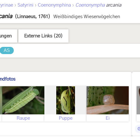
›
›
›
yrinae
Satyrini
Coenonymphina
Coenonympha
arcania
cania
(Linnaeus, 1761)
Weißbindiges Wiesenvögelchen
ungen
Externe Links (20)
AS
ndfotos
Raupe
Puppe
Ei
G