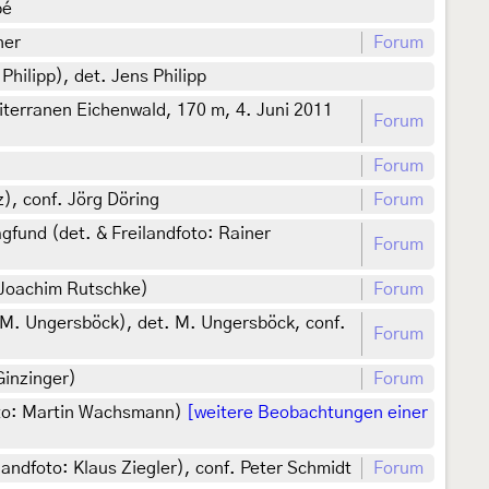
pé
ner
Forum
hilipp), det. Jens Philipp
terranen Eichenwald, 170 m, 4. Juni 2011
Forum
Forum
), conf. Jörg Döring
Forum
fund (det. & Freilandfoto: Rainer
Forum
 Joachim Rutschke)
Forum
: M. Ungersböck), det. M. Ungersböck, conf.
Forum
Ginzinger)
Forum
foto: Martin Wachsmann)
[weitere Beobachtungen einer
ndfoto: Klaus Ziegler), conf. Peter Schmidt
Forum