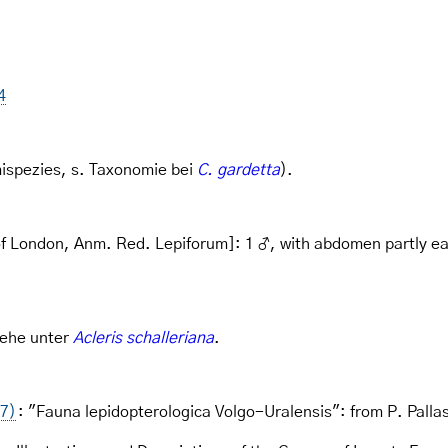
4
spezies, s. Taxonomie bei
C. gardetta
).
of London, Anm. Red. Lepiforum]: 1 ♂, with abdomen partly ea
iehe unter
Acleris schalleriana
.
17)
: "Fauna lepidopterologica Volgo-Uralensis": from P. Pall