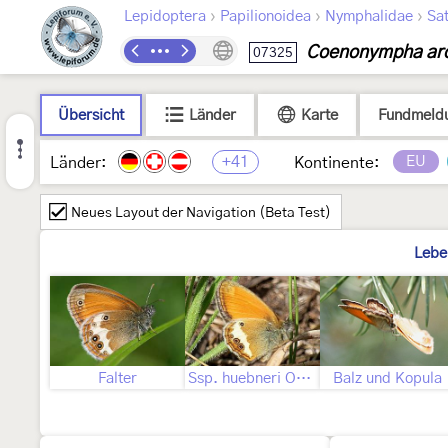
›
›
›
Lepidoptera
Papilionoidea
Nymphalidae
Sat
Coenonympha ar
07325
Übersicht
Länder
Karte
Fundmeld
+41
EU
Länder:
Kontinente:
Neues Layout der Navigation (Beta Test)
Lebe
Falter
Ssp. huebneri Oberthür, 1910
Balz und Kopula