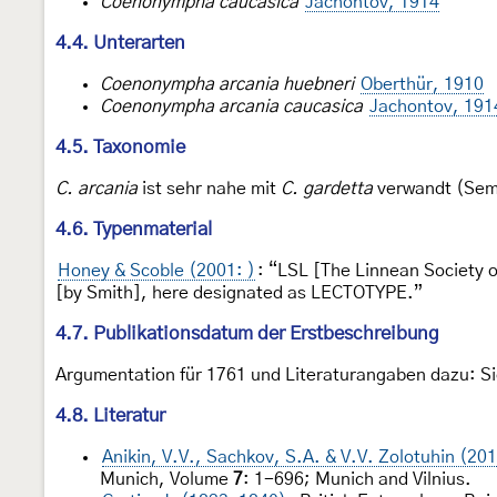
Coenonympha caucasica
Jachontov, 1914
4.4. Unterarten
Coenonympha arcania huebneri
Oberthür, 1910
Coenonympha arcania caucasica
Jachontov, 191
4.5. Taxonomie
C. arcania
ist sehr nahe mit
C. gardetta
verwandt (Semi
4.6. Typenmaterial
Honey & Scoble (2001: )
: “LSL [The Linnean Society 
[by Smith], here designated as LECTOTYPE.”
4.7. Publikationsdatum der Erstbeschreibung
Argumentation für 1761 und Literaturangaben dazu: S
4.8. Literatur
Anikin, V.V., Sachkov, S.A. & V.V. Zolotuhin (20
Munich, Volume
7
: 1-696; Munich and Vilnius.