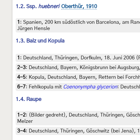
1.2. Ssp.
huebneri
Oberthür, 1910
1
:
Spanien, 200 km südöstlich von Barcelona, am Rand
Jürgen Hensle
1.3. Balz und Kopula
1
:
Deutschland, Thüringen, Dorfkulm, 18. Juni 2006 (Fr
2-3
:
Deutschland, Bayern, Königsbrunn bei Augsburg,
4-5
:
Kopula, Deutschland, Bayern, Rettern bei Forch
6-7
:
Fehlkopula mit
Coenonympha glycerion
: Deutsch
1.4. Raupe
1-2
:
(Bilder gedreht), Deutschland, Thüringen, Göschw
Melzer
3-4
:
Deutschland, Thüringen, Göschwitz (bei Jena), 13