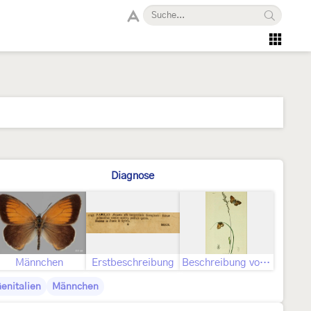
Diagnose
Männchen
Erstbeschreibung
Beschreibung von John Curtis als Hipparchia arcania
enitalien
Männchen