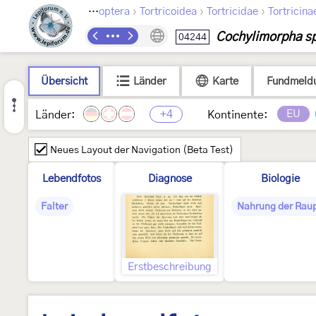
›
›
›
Lepidoptera
Tortricoidea
Tortricidae
Tortricina
Cochylimorpha s
04244
Übersicht
Länder
Karte
Fundmeld
+4
EU
Länder:
Kontinente:
Neues Layout der Navigation (Beta Test)
Lebendfotos
Diagnose
Biologie
Falter
Nahrung der Rau
Erstbeschreibung