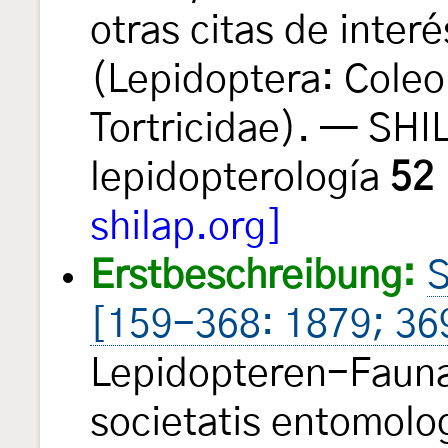
otras citas de inter
(Lepidoptera: Coleo
Tortricidae). — SHI
lepidopterología
52
shilap.org]
Erstbeschreibung:
S
[159-368: 1879; 36
Lepidopteren-Fauna
societatis entomolo