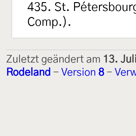
435. St. Pétersbour
Comp.).
Zuletzt geändert am
13. Ju
Rodeland
-
Version
8
-
Verw