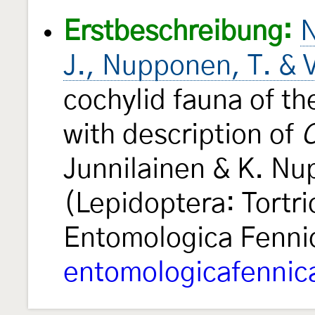
Erstbeschreibung:
N
J., Nupponen, T. & 
cochylid fauna of t
with description of
C
Junnilainen & K. Nu
(Lepidoptera: Tortri
Entomologica Fenn
entomologicafennic