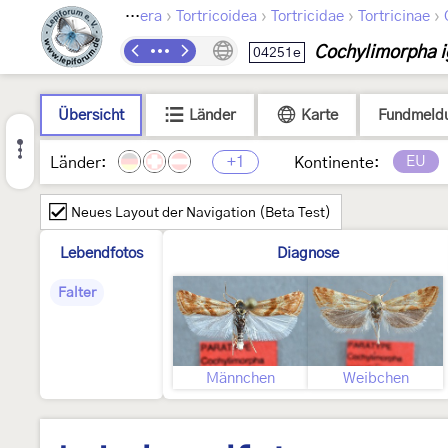
›
›
›
›
Lepidoptera
Tortricoidea
Tortricidae
Tortricinae
Cochylimorpha i
04251e
Übersicht
Länder
Karte
Fundmeld
+1
EU
Länder:
Kontinente:
Neues Layout der Navigation (Beta Test)
Lebendfotos
Diagnose
Falter
Männchen
Weibchen