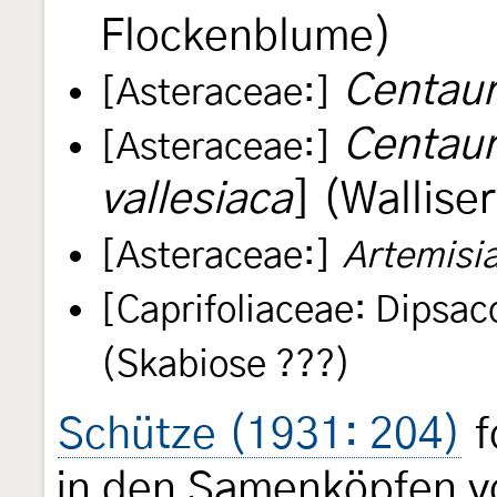
Flockenblume)
Centaur
[Asteraceae:]
Centaur
[Asteraceae:]
vallesiaca
] (Wallise
[Asteraceae:]
Artemisi
[Caprifoliaceae: Dipsac
(Skabiose ???)
Schütze (1931: 204)
f
in den Samenköpfen 