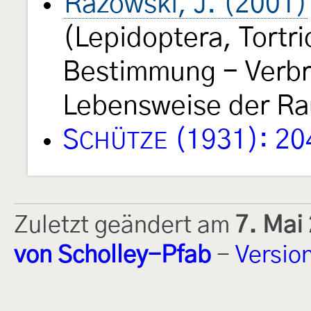
Razowski, J. (2001)
(Lepidoptera, Tortri
Bestimmung - Verbre
Lebensweise der Rau
S
(1931): 20
CHÜTZE
Zuletzt geändert am
7. Mai
von Scholley-Pfab
-
Versio