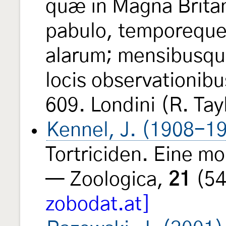
quæ in Magna Britan
pabulo, temporeque
alarum; mensibusqu
locis observationibu
609. Londini (R. Tay
Kennel, J. (1908-1
Tortriciden. Eine m
— Zoologica,
21
(54
zobodat.at]