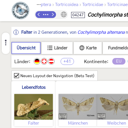
›
›
›
Lepidoptera
Tortricoidea
Tortricidae
Tortricinae
Cochylimorpha s
04247
Falter
in 2 Generationen, von
Cochylimorpha alternana
n
Übersicht
Länder
Karte
Fundmeld
+41
EU
Länder:
Kontinente:
Neues Layout der Navigation (Beta Test)
Lebendfotos
Falter
Männchen
Weibchen