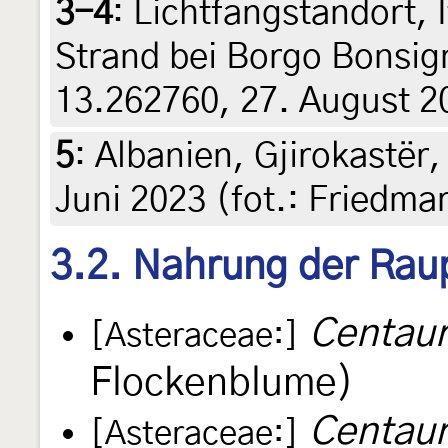
3-4
:
Lichtfangstandort, It
Strand bei Borgo Bonsig
13.262760, 27. August 20
5
:
Albanien, Gjirokastër,
Juni 2023 (fot.: Friedma
3.2. Nahrung der Rau
Centaur
[Asteraceae:]
Flockenblume)
Centaur
[Asteraceae:]