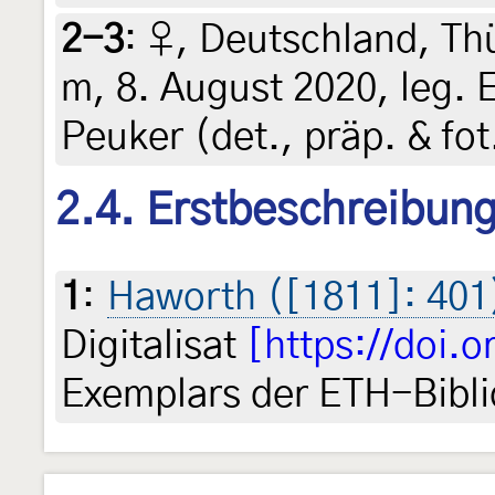
2-3
:
♀, Deutschland, Thü
m, 8. August 2020, leg. 
Peuker (det., präp. & fo
2.4. Erstbeschreibun
1
:
Haworth ([1811]: 401
Digitalisat
[https://doi.
Exemplars der ETH-Bibli