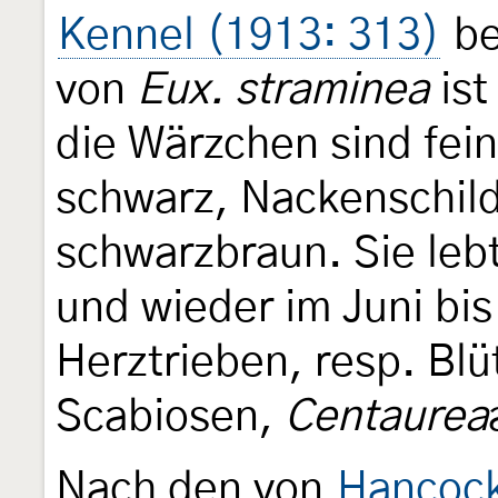
Kennel (1913: 313)
be
von
Eux. straminea
ist
die Wärzchen sind fein
schwarz, Nackenschild
schwarzbraun. Sie leb
und wieder im Juni bis
Herztrieben, resp. B
Scabiosen,
Centaurea
Nach den von
Hancock 