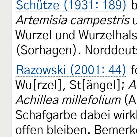
Schütze (1931: 189)
b
Artemisia campestris
u
Wurzel und Wurzelhal
(Sorhagen). Norddeuts
Razowski (2001: 44)
f
Wu[rzel], St[ängel];
A
Achillea millefolium
(A
Schafgarbe dabei wirkl
offen bleiben. Bemerk