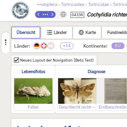
›
›
›
Lepidoptera
Tortricoidea
Tortricidae
Tortric
Cochylidia richte
04336
Übersicht
Länder
Karte
Fundmeld
+14
EU
Länder:
Kontinente:
Neues Layout der Navigation (Beta Test)
Lebendfotos
Diagnose
Falter
Geschlecht nicht bestimmt
Erstbeschreib