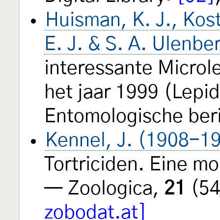
Huisman, K. J., Kost
E. J. & S. A. Ulenbe
interessante Microl
het jaar 1999 (Lepi
Entomologische ber
Kennel, J. (1908-1
Tortriciden. Eine m
— Zoologica,
21
(54
zobodat.at]