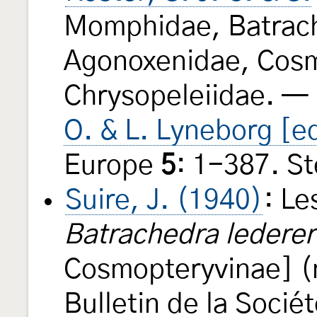
Momphidae, Batrach
Agonoxenidae, Cosm
Chrysopeleiidae. — 
O. & L. Lyneborg [e
Europe
5
: 1-387. S
Suire, J. (1940)
: Le
Batrachedra ledereri
Cosmopteryvinae] (n
Bulletin de la Soci