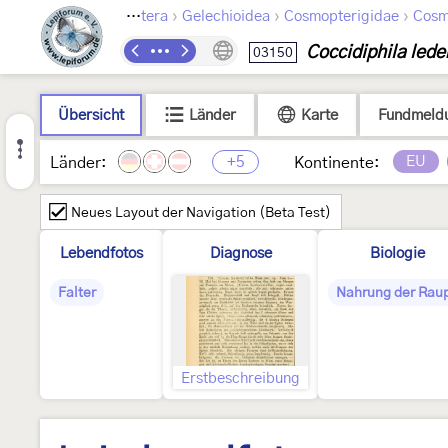
›
›
›
Lepidoptera
Gelechioidea
Cosmopterigidae
Cosm
Coccidiphila lede
03150
Übersicht
Länder
Karte
Fundmeld
+5
EU
Länder:
Kontinente:
Neues Layout der Navigation (Beta Test)
Lebendfotos
Diagnose
Biologie
Falter
Nahrung der Rau
Erstbeschreibung