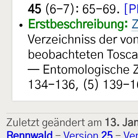
45
(6-7): 65-69.
[P
Erstbeschreibung:
Z
Verzeichniss der vo
beobachteten Tosca
— Entomologische 
134-136, (5) 139-16
Zuletzt geändert am
13. Ja
Rennwald
-
Version
25
-
Ve