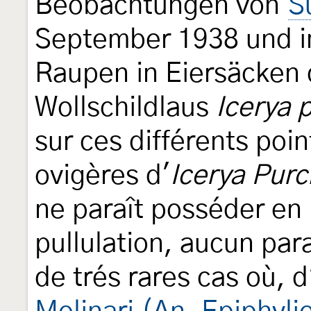
Beobachtungen von
S
September 1938 und 
Raupen in Eiersäcken 
Wollschildlaus
Icerya 
sur ces différents poin
ovigères d'
Icerya Purc
ne paraît posséder en
pullulation, aucun par
de trés rares cas où, 