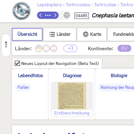
›
›
›
Lepidoptera
Tortricoidea
Tortricidae
Tortric
Cnephasia laeta
04485
Übersicht
Länder
Karte
Fundmeld
+3
EU
Länder:
Kontinente:
Neues Layout der Navigation (Beta Test)
Lebendfotos
Diagnose
Biologie
Falter
Nahrung der Rau
Erstbeschreibung