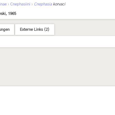
›
›
inae
Cnephasiini
Cnephasia
korvaci
ski, 1965
ungen
Externe Links (2)