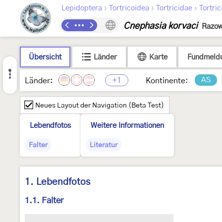
›
›
›
Lepidoptera
Tortricoidea
Tortricidae
Tortric
Cnephasia korvaci
Razow
Übersicht
Länder
Karte
Fundmeld
+1
AS
Länder:
Kontinente:
Neues Layout der Navigation (Beta Test)
Lebendfotos
Weitere Informationen
Falter
Literatur
1. Lebendfotos
1.1. Falter