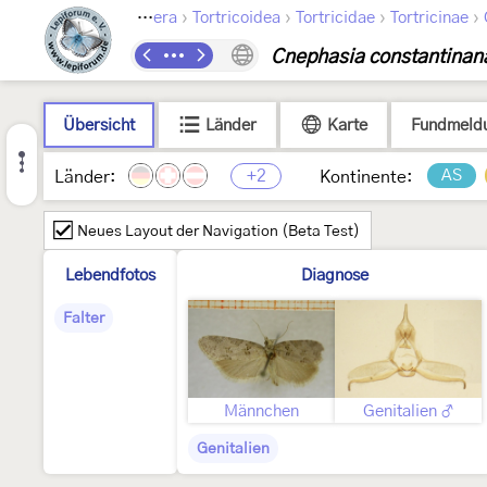
›
›
›
›
Lepidoptera
Tortricoidea
Tortricidae
Tortricinae
Cnephasia constantinan
Übersicht
Länder
Karte
Fundmeld
+2
AS
Länder:
Kontinente:
Neues Layout der Navigation (Beta Test)
Lebendfotos
Diagnose
Falter
Männchen
Genitalien ♂
Genitalien