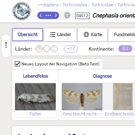
›
›
›
Lepidoptera
Tortricoidea
Tortricidae
Tortrici
Cnephasia orient
04512
Übersicht
Länder
Karte
Fundmeld
+17
EU
Länder:
Kontinente:
Neues Layout der Navigation (Beta Test)
Lebendfotos
Diagnose
Falter
Geschlecht nicht bestimmt
Erstbeschreib