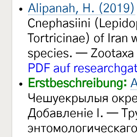
Alipanah, H. (2019)
Cnephasiini (Lepidop
Tortricinae) of Iran 
species. — Zootaxa
PDF auf researchgat
Erstbeschreibung:
А
Чешуекрылыя окрес
Добавленiе I. — Тр
энтомологическаг