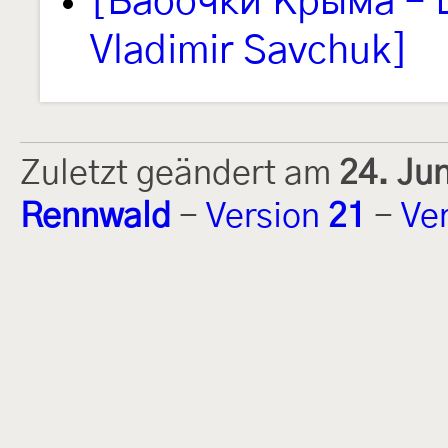
[Бабочки Крыма – L
Vladimir Savchuk]
Zuletzt geändert am
24. Ju
Rennwald
-
Version
21
-
Ve