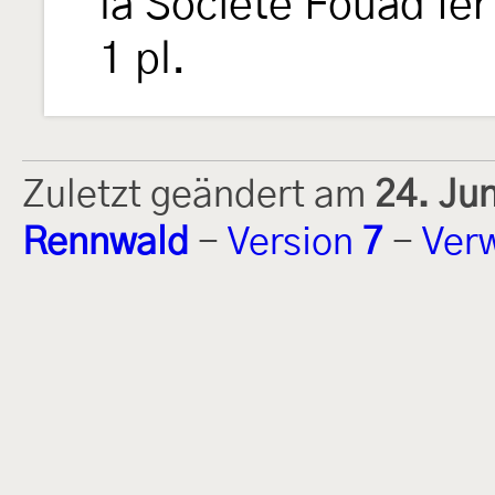
la Société Fouad Ie
1 pl.
Zuletzt geändert am
24. Ju
Rennwald
-
Version
7
-
Ver