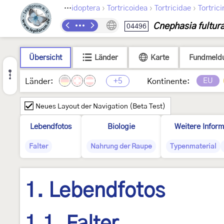
›
›
›
Lepidoptera
Tortricoidea
Tortricidae
Tortric
Cnephasia fultur
04496
Übersicht
Länder
Karte
Fundmeld
+5
EU
Länder:
Kontinente:
Neues Layout der Navigation (Beta Test)
Lebendfotos
Biologie
Weitere Inform
Falter
Nahrung der Raupe
Typenmaterial
1. Lebendfotos